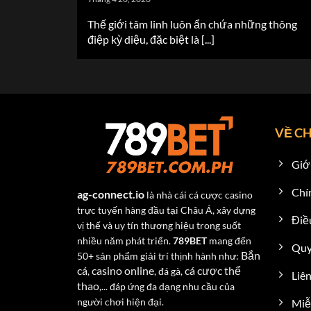
chăm sóc khách hàng hoạt động xuyên suốt 24/7 
hướng lấy người dùng làm trung tâm,
789BET
Thế giới tâm linh luôn ẩn chứa những thông
điệp kỳ diệu, đặc biệt là [...]
Chiến lược mở rộng & định hướng c
Trong giai đoạn tiếp theo,
789BET
đặt mục tiêu
cao chất lượng dịch vụ. Song hành với kế hoạch
chăm sóc khách hàng và phát hiện bất thường 
VỀ C
Ngoài hoạt động trực tuyến, thương hiệu
7 8
nhau. Đây được xem là bước đi quan trọng giú
Giớ
Trong tương lai gần,
789BET
hướng tới việc hợ
Chí
ag-connect.io
là nhà cái cá cược casino
đại và duy trì tốc độ tăng trưởng ổn định trên
trực tuyến hàng đầu tại Châu Á, xây dựng
dành cho những ai tìm kiếm môi trường cá cược
Điề
vị thế và uy tín thương hiệu trong suốt
nhiều năm phát triển.
789BET
mang đến
5+ Điểm nổi bật giúp 789BET
Quy
Bắn
50+ sản phẩm giải trí thịnh hành như:
cá
casino online
cá cược thể
,
, đá gà,
Liê
Trong nhiều năm hoạt động trên thị trường cá
thao
,... đáp ứng đa dạng nhu cầu của
nghiệm thành viên. Chính sự đầu tư đồng bộ nà
người chơi hiện đại.
Miễ
những ưu điểm nổi bật giúp sân chơi này ngày 