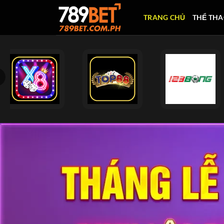
Bỏ
TRANG CHỦ
THỂ TH
qua
nội
dung