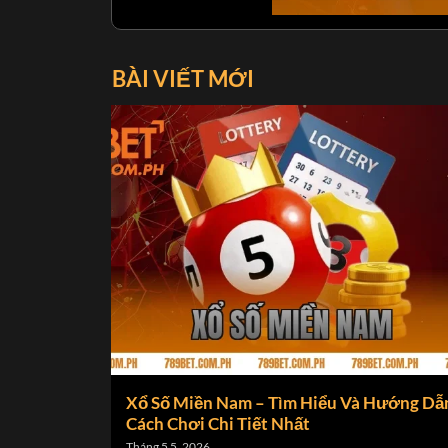
BÀI VIẾT MỚI
Hành trình hình thành & phát triển 
789BET
xuất hiện trên thị trường vào giai đoạ
hành theo giấy phép từ PAGCOR – tổ chức quản 
Ngay từ thời điểm ra mắt, hệ thống đã nhanh c
đó, sân chơi còn đầu tư mạnh vào công nghệ ch
diện trực quan, dễ thao tác trên cả điện thoại 
đồng cá cược trực tuyến.
xổ số miền nam
HẠNG MỤC
TH
Xổ Số Miền Nam – Tìm Hiểu Và Hướng Dẫ
Năm xuất hiện
Chí
Cách Chơi Chi Tiết Nhất
Đơn vị vận hành
Phát
Tháng 5 5, 2026