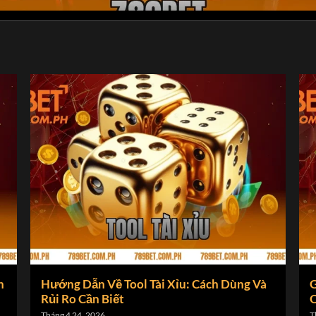
Khái quát tổng quan về nhà cái 789BET
của 789BET
n đầu những năm 2020 và được phát triển bởi tập đoàn giải trí quố
lý cá cược trực tuyến có độ uy tín cao tại khu vực châu Á.
hóng gây chú ý nhờ kho trò chơi đa dạng, tốc độ truy cập ổn định
ống gian lận nhằm mang đến môi trường giải trí minh bạch cho hàn
lẫn máy tính,
789BET
ngày càng mở rộng tệp người dùng và xây d
Tool tài xỉu
ÔNG TIN NỔI BẬT VỀ
789BET
n
Hướng Dẫn Về Tool Tài Xỉu: Cách Dùng Và
G
nh thức hoạt động từ đầu thập niên 2020
Rủi Ro Cần Biết
O
 triển bởi tập đoàn giải trí quốc tế đặt trụ sở tại Philippines
Tháng 4 24, 2026
T