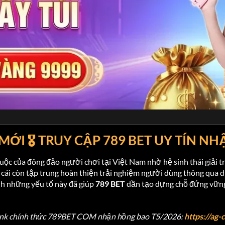
MỚI 🎖️ TRUY CẬP 789 BET UY TÍN 
ộc của đông đảo người chơi tại Việt Nam nhờ hệ sinh thái giải t
cái còn tập trung hoàn thiện trải nghiệm người dùng thông qua dị
ính những yếu tố này đã giúp
789 BET
dần tạo dựng chỗ đứng vững 
link chính thức 789BET COM nhận hồng bao T5/2026:
https://ag-