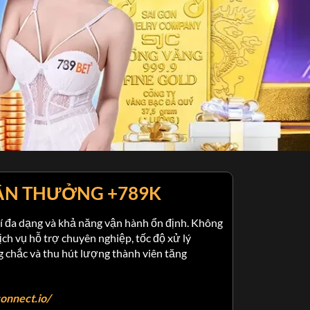
NHẬN THƯỞNG +789K
rí đa dạng và khả năng vận hành ổn định. Không
ch vụ hỗ trợ chuyên nghiệp, tốc độ xử lý
chắc và thu hút lượng thành viên tăng
connect.io/