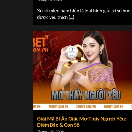
Giấy phép hoạt động
Quả
Xổ số miền nam hiện là loại hình giải trí số học
được yêu thích [...]
Thị trường phát triển
Tập 
Hệ thống bảo mật
Mã h
Kho trò chơi
Hơn 
Thiết bị hỗ trợ
Hoạt
Công nghệ vận hành
Ứng 
Tốc độ xử lý
Thời
Định hướng phát triển
Mở 
Giá trị cốt lõi hướng đến người chơ
Mơ thấy người yêu
Mục tiêu mà
789BET
theo đuổi chính là trở thà
tiên hàng đầu. Thương hiệu cam kết duy trì tín
sinh trong quá trình tham gia.
Giải Mã Bí Ẩn Giấc Mơ Thấy Người Yêu:
Điềm Báo & Con Số
Song song với đó, nền tảng liên tục cập nhật c
Tháng 4 20, 2026