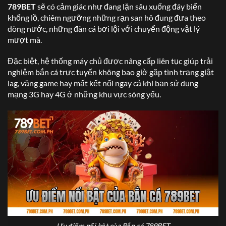
789BET
sẽ có cảm giác như đang lặn sâu xuống đáy biển
khổng lồ, chiêm ngưỡng những rạn san hô đung đưa theo
dòng nước, những đàn cá bơi lội với chuyển động vật lý
mượt mà.
Đặc biệt, hệ thống máy chủ được nâng cấp liên tục giúp trải
nghiệm bắn cá trực tuyến không bao giờ gặp tình trạng giật
lag, văng game hay mất kết nối ngay cả khi bạn sử dụng
mạng 3G hay 4G ở những khu vực sóng yếu.
Ưu điểm nổi bật của Bắn cá 789BET