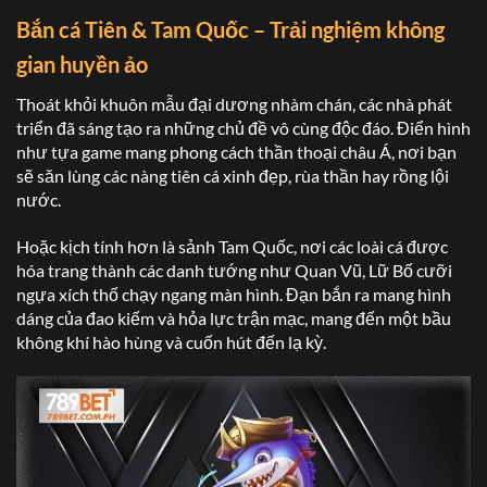
Bắn cá Tiên & Tam Quốc – Trải nghiệm không
gian huyền ảo
Thoát khỏi khuôn mẫu đại dương nhàm chán, các nhà phát
triển đã sáng tạo ra những chủ đề vô cùng độc đáo. Điển hình
như tựa game mang phong cách thần thoại châu Á, nơi bạn
sẽ săn lùng các nàng tiên cá xinh đẹp, rùa thần hay rồng lội
nước.
Hoặc kịch tính hơn là sảnh Tam Quốc, nơi các loài cá được
hóa trang thành các danh tướng như Quan Vũ, Lữ Bố cưỡi
ngựa xích thố chạy ngang màn hình. Đạn bắn ra mang hình
dáng của đao kiếm và hỏa lực trận mạc, mang đến một bầu
không khí hào hùng và cuốn hút đến lạ kỳ.