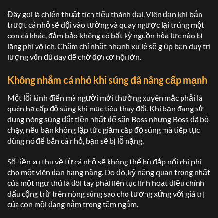
Đây gọi là chiến thuật tích tiểu thành đại. Viên đạn khi bắn
trượt cá nhỏ sẽ dội vào tường và quay ngược lại trúng một
con cá khác, đảm bảo không có bất kỳ nguồn hỏa lực nào bị
lãng phí vô ích. Chăm chỉ nhặt nhạnh xu lẻ sẽ giúp bạn duy trì
lượng vốn đủ dày để chờ đợi cơ hội lớn.
Không nhắm cá nhỏ khi súng đã nâng cấp mạnh
Một lỗi kinh điển mà người mới thường xuyên mắc phải là
quên hạ cấp độ súng khi mục tiêu thay đổi. Khi bạn đang sử
dụng nòng súng đắt tiền nhất để săn Boss nhưng Boss đã bỏ
chạy, nếu bạn không lập tức giảm cấp độ súng mà tiếp tục
dùng nó để bắn cá nhỏ, bạn sẽ bị lỗ nặng.
Số tiền xu thu về từ cá nhỏ sẽ không thể bù đắp nổi chi phí
cho một viên đạn hạng nặng. Do đó, kỹ năng quan trọng nhất
của một ngư thủ là đôi tay phải liên tục linh hoạt điều chỉnh
dấu cộng trừ trên nòng súng sao cho tương xứng với giá trị
của con mồi đang nằm trong tầm ngắm.