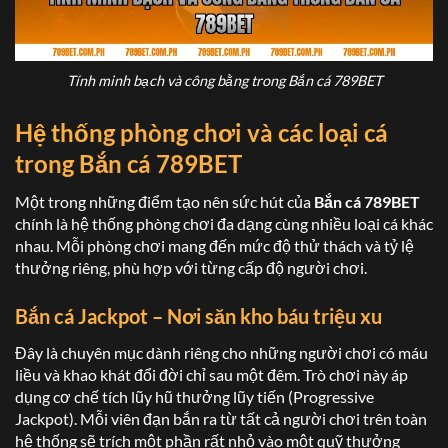
Tính minh bạch và công bằng trong Bắn cá 789BET
Hệ thống phòng chơi và các loại cá
trong Bắn cá 789BET
Một trong những điểm tạo nên sức hút của
Bắn cá 789BET
chính là hệ thống phòng chơi đa dạng cùng nhiều loại cá khác
nhau. Mỗi phòng chơi mang đến mức độ thử thách và tỷ lệ
thưởng riêng, phù hợp với từng cấp độ người chơi.
Bắn cá Jackpot – Nơi săn kho báu triệu xu
Đây là chuyên mục dành riêng cho những người chơi có máu
liều và khao khát đổi đời chỉ sau một đêm. Trò chơi này áp
dụng cơ chế tích lũy hũ thưởng lũy tiến (Progressive
Jackpot). Mỗi viên đạn bắn ra từ tất cả người chơi trên toàn
hệ thống sẽ trích một phần rất nhỏ vào một quỹ thưởng