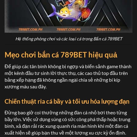
Hệ thống phòng chơi và các loại cá trong Bắn cá 789BET
Mẹo chơi bắn cá 789BET hiệu quả
Để giúp các tân binh không bị ngợp và biến sảnh game thành
một kênh đầu tư sinh lời thực thụ, các cao thủ top đầu trên
bảng xếp hạng đã không ngần ngại chia sẻ những bí kíp
xương máu sau đây.
Chiến thuật rỉa cá bầy và tối ưu hóa lượng đạn
Đừng bao giờ coi thường những đàn cá nhỏ bơi theo từng
bầy lớn. Việc sử dụng súng có sức công phá thấp hoặc trung
bình, xả đạn rải rác xung quanh rìa màn hình khi một đàn cá
xuất hiện sẽ giúp bạn thu về một lượng xu cực kỳ ổn định.