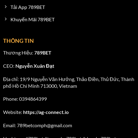
Tải App 789BET
Khuyến Mãi 789BET
THÔNG TIN
Thương Hiệu:
789BET
CEO:
Nguyễn Xuân Đạt
Địa chỉ: 19/9 Nguyễn Văn Hưởng, Thảo Điền, Thủ Đức, Thành
phố Hồ Chí Minh 713000, Vietnam
Phone: 0394864399
Website:
https://ag-connect.io
Email:
789betcomph@gmail.com