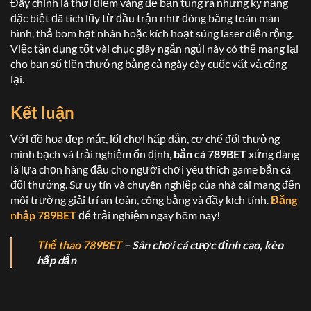
Đây chính là thời điểm vàng để bạn tung ra những kỹ năng
đặc biệt đã tích lũy từ đầu trận như đóng băng toàn màn
hình, thả bom hạt nhân hoặc kích hoạt súng laser diện rộng.
Việc tận dụng tốt vài chục giây ngắn ngủi này có thể mang lại
cho bạn số tiền thưởng bằng cả ngày cày cuốc vất vả cộng
lại.
Kết luận
Với đồ họa đẹp mắt, lối chơi hấp dẫn, cơ chế đổi thưởng
minh bạch và trải nghiệm ổn định,
b
ắn cá 789BET
xứng đáng
là lựa chọn hàng đầu cho người chơi yêu thích game bắn cá
đổi thưởng. Sự uy tín và chuyên nghiệp của nhà cái mang đến
môi trường giải trí an toàn, công bằng và đầy kịch tính.
Đăng
nhập 789BET
để trải nghiệm ngay hôm nay!
Thể thao 789BET
– Sân chơi cá cược đỉnh cao, kèo
hấp dẫn