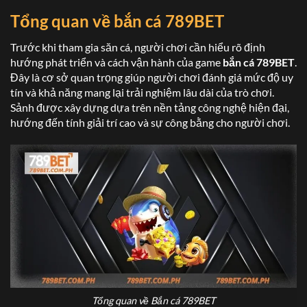
Tổng quan về bắn cá 789BET
Trước khi tham gia săn cá, người chơi cần hiểu rõ định
hướng phát triển và cách vận hành của game
bắn cá 789BET
.
Đây là cơ sở quan trọng giúp người chơi đánh giá mức độ uy
tín và khả năng mang lại trải nghiệm lâu dài của trò chơi.
Sảnh được xây dựng dựa trên nền tảng công nghệ hiện đại,
hướng đến tính giải trí cao và sự công bằng cho người chơi.
Tổng quan về Bắn cá 789BET