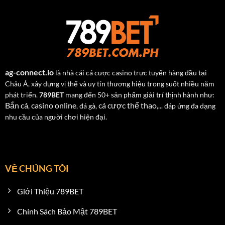
ag-connect.io
là nhà cái cá cược casino trực tuyến hàng đầu tại
Châu Á, xây dựng vị thế và uy tín thương hiệu trong suốt nhiều năm
phát triển.
789BET
mang đến 50+ sản phẩm giải trí thịnh hành như:
Bắn cá
casino online
cá cược thể thao
,
, đá gà,
,... đáp ứng đa dạng
nhu cầu của người chơi hiện đại.
VỀ CHÚNG TÔI
Giới Thiệu 789BET
Chính Sách Bảo Mật 789BET