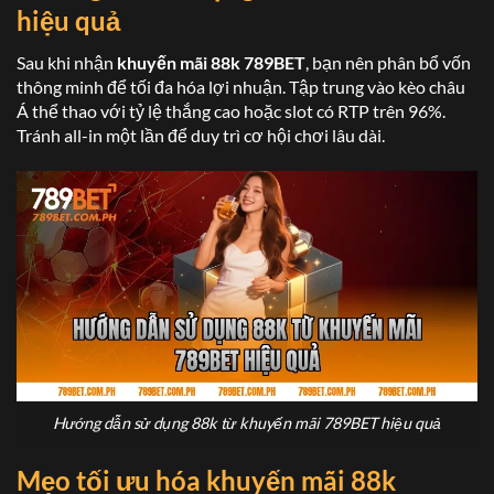
hiệu quả
Sau khi nhận
khuyến mãi 88k 789BET
, bạn nên phân bổ vốn
thông minh để tối đa hóa lợi nhuận. Tập trung vào kèo châu
Á thể thao với tỷ lệ thắng cao hoặc slot có RTP trên 96%.
Tránh all-in một lần để duy trì cơ hội chơi lâu dài.
Hướng dẫn sử dụng 88k từ khuyến mãi 789BET hiệu quả
Mẹo tối ưu hóa khuyến mãi 88k