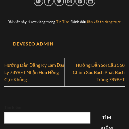
Bài viết này được đăng trong
Tin Tức
. Đánh dấu
liên kết thường trực
.
DEV0SEO ADMIN
Hướng Dẫn Đăng Ký Làm Đại
Hướng Dẫn Soi Cầu 568
Lý 789BET Nhận Hoa Hồng
Chính Xác Bách Phát Bách
Cực Khủng
Trúng 789BET
Tìm kiếm
TÌM
KIẾM