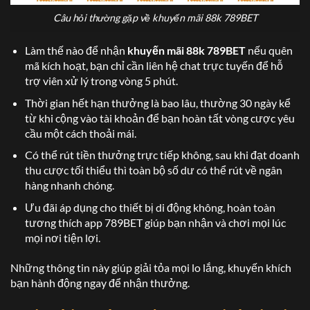
Câu hỏi thường gặp về khuyến mãi 88k 789BET
Làm thế nào để nhận
khuyến mãi 88k 789BET
nếu quên
mã kích hoạt, bạn chỉ cần liên hệ chat trực tuyến để hỗ
trợ viên xử lý trong vòng 5 phút.
Thời gian hết hạn thưởng là bao lâu, thường 30 ngày kể
từ khi cộng vào tài khoản để bạn hoàn tất vòng cược yêu
cầu một cách thoải mái.
Có thể rút tiền thưởng trực tiếp không, sau khi đạt doanh
thu cược tối thiểu thì toàn bộ số dư có thể rút về ngân
hàng nhanh chóng.
Ưu đãi áp dụng cho thiết bị di động không, hoàn toàn
tương thích app 789BET giúp bạn nhận và chơi mọi lúc
mọi nơi tiện lợi.
Những thông tin này giúp giải tỏa mọi lo lắng, khuyến khích
bạn hành động ngay để nhận thưởng.