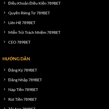
Điều Khoản Điều Kiện 789BET
Quyền Riêng Tư 789BET
Liên Hệ 789BET
Miễn Trừ Trách Nhiệm 789BET
CEO 789BET
HƯỚNG DẪN
Đăng Ký 789BET
Đăng Nhập 789BET
Nạp Tiền 789BET
Rút Tiền 789BET
Tải App 789BET