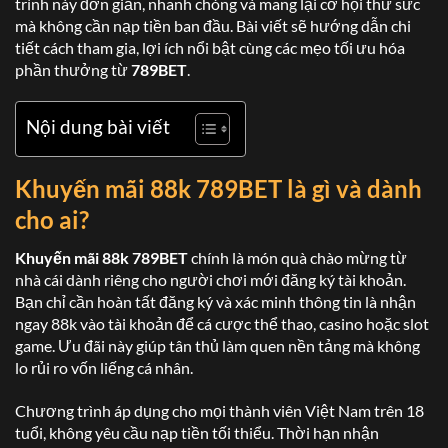
trình này đơn giản, nhanh chóng và mang lại cơ hội thử sức
mà không cần nạp tiền ban đầu. Bài viết sẽ hướng dẫn chi
tiết cách tham gia, lợi ích nổi bật cùng các mẹo tối ưu hóa
phần thưởng từ
789BET
.
Nội dung bài viết
Khuyến mãi 88k 789BET là gì và dành
cho ai?
Khuyến mãi 88k 789BET
chính là món quà chào mừng từ
nhà cái dành riêng cho người chơi mới đăng ký tài khoản.
Bạn chỉ cần hoàn tất đăng ký và xác minh thông tin là nhận
ngay 88k vào tài khoản để cá cược thể thao, casino hoặc slot
game. Ưu đãi này giúp tân thủ làm quen nền tảng mà không
lo rủi ro vốn liếng cá nhân.
Chương trình áp dụng cho mọi thành viên Việt Nam trên 18
tuổi, không yêu cầu nạp tiền tối thiểu. Thời hạn nhận