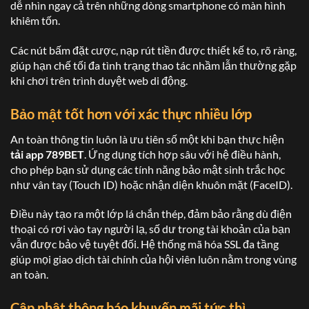
dễ nhìn ngay cả trên những dòng smartphone có màn hình
khiêm tốn.
Các nút bấm đặt cược, nạp rút tiền được thiết kế to, rõ ràng,
giúp hạn chế tối đa tình trạng thao tác nhầm lẫn thường gặp
khi chơi trên trình duyệt web di động.
Bảo mật tốt hơn với xác thực nhiều lớp
An toàn thông tin luôn là ưu tiên số một khi bạn thực hiện
tải app 789BET
. Ứng dụng tích hợp sâu với hệ điều hành,
cho phép bạn sử dụng các tính năng bảo mật sinh trắc học
như vân tay (Touch ID) hoặc nhận diện khuôn mặt (FaceID).
Điều này tạo ra một lớp lá chắn thép, đảm bảo rằng dù điện
thoại có rơi vào tay người lạ, số dư trong tài khoản của bạn
vẫn được bảo vệ tuyệt đối. Hệ thống mã hóa SSL đa tầng
giúp mọi giao dịch tài chính của hội viên luôn nằm trong vùng
an toàn.
Cập nhật thông báo khuyến mãi tức thì