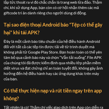
lập tức thoát ra vì đó chắc chắn là trang web lừa đảo. Thậm
chí, khi sử dụng App, bạn còn có cơ hội nhận thêm các mã
giftcode tri ân dành riêng cho người dùng di động.
Tại sao điện thoại Android báo “Tệp có thể gây
hại” khi tải APK?
Đây là một cảnh báo tiêu chuẩn của hệ điều hành Android
đối với tất cả các tệp tin được tải về từ trình duyệt mà
không phải từ Google Play Store. Bạn hoàn toàn có thể yên
tâm bỏ qua cảnh báo này và chọn “Vẫn tải xuống”. File APK
của chúng tôi đã được kiểm định qua nhiều lớp phần mềm
diệt virus và đạt chứng chỉ an toàn tuyệt đối, không gây ảnh
hưởng đến hệ điều hành hay các ứng dụng khác trên máy
của bạn.
Có thể thực hiện nạp và rút tiền ngay trên app
không?
Tất nhiên là có! Thậm chí việc giao dịch trên App còn diễn ra