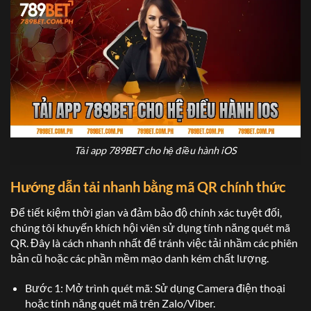
Tải app 789BET cho hệ điều hành iOS
Hướng dẫn tải nhanh bằng mã QR chính thức
Để tiết kiệm thời gian và đảm bảo độ chính xác tuyệt đối,
chúng tôi khuyến khích hội viên sử dụng tính năng quét mã
QR. Đây là cách nhanh nhất để tránh việc tải nhầm các phiên
bản cũ hoặc các phần mềm mạo danh kém chất lượng.
Bước 1: Mở trình quét mã: Sử dụng Camera điện thoại
hoặc tính năng quét mã trên Zalo/Viber.