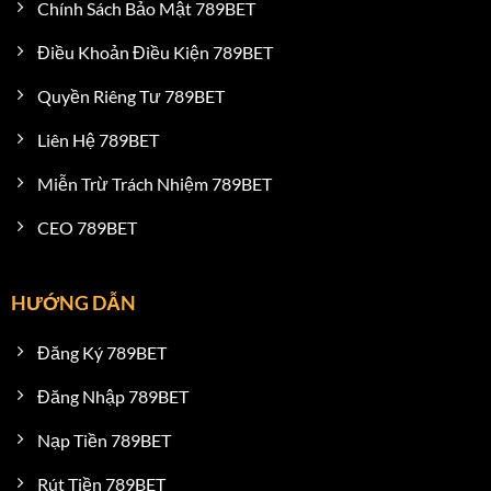
Chính Sách Bảo Mật 789BET
Điều Khoản Điều Kiện 789BET
Quyền Riêng Tư 789BET
Liên Hệ 789BET
Miễn Trừ Trách Nhiệm 789BET
CEO 789BET
HƯỚNG DẪN
Đăng Ký 789BET
Đăng Nhập 789BET
Nạp Tiền 789BET
Rút Tiền 789BET