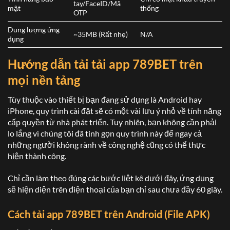
tay/FaceID/Mã
mật
thống
OTP
Dung lượng ứng
~35MB (Rất nhẹ)
N/A
dụng
Hướng dẫn tải tải app 789BET trên
mọi nền tảng
Tùy thuộc vào thiết bị bạn đang sử dụng là Android hay
iPhone, quy trình cài đặt sẽ có một vài lưu ý nhỏ về tính năng
cấp quyền từ nhà phát triển. Tuy nhiên, bạn không cần phải
lo lắng vì chúng tôi đã tinh gọn quy trình này để ngay cả
những người không rành về công nghệ cũng có thể thực
hiện thành công.
Chỉ cần làm theo đúng các bước liệt kê dưới đây, ứng dụng
sẽ hiện diện trên điện thoại của bạn chỉ sau chưa đầy 60 giây.
Cách tải app 789BET trên Android (File APK)