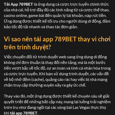
Tải App 789BET
là ứng dụng cá cược trực tuyến chính thức
của nhà cái, hỗ trợ đầy đủ các tính năng từ cá cược thể thao,
casino online, game bài đến quản lý tài khoản, nạp rút tiền.
Ứng dụng được thiết kế tối ưu cho người dùng di động, đảm
bảo tốc độ tải nhanh và thao tác đơn giản.
Vì sao nên tải app 789BET thay vì chơi
trên trình duyệt?
Việc chuyển đổi từ trình duyệt web sang ứng dụng di động
không chỉ đơn thuần là thay đổi nền tảng, mà là một bước
tiến vượt bậc về tốc độ, sự an toàn và tính cá nhân hóa trong
cá cược trực tuyến. Khi bạn sử dụng trình duyệt, các vấn đề
về bộ nhớ đệm (cache), quảng cáo rác hay việc bị nhà mạng
chặn truy cập thường xuyên xảy ra gây ức chế.
Thay vào đó, một ứng dụng được thiết kế chuyên sâu sẽ giải
quyết triệt để những bất cập này, mang lại luồng trải nghiệm
trơn tru như đang ngồi tại các sòng bài Las Vegas thực thụ
khi
tải app 789BET
.