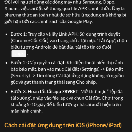
Đối với người dùng các dòng máy như Samsung, Oppo,
Xiaomi, việc cài đặt sẽ thông qua file APK chính thức. Đây là
phương thức an toàn nhất để sở hữu ứng dụng mà không bị
giới hạn bởi các chính sách của Google Play.
Bước 1: Truy cập và lấy Link APK: Sử dụng trình duyệt
(Chrome/Cốc Cốc) vào trang chủ
.
Tại mục “Tải App”, chọn
biểu tượng Android để bắt đầu tải tệp tin có đuôi
.
.apk
Bước 2: Cấp quyền cài đặt: Khi điện thoại hiển thị cảnh
báo bảo mật, bạn vào mục Cài đặt (Settings) -> Bảo mật
(Security) -> Tìm dòng Cài đặt ứng dụng không rõ nguồn
gốc và gạt thanh trạng thái sang Cho phép.
Bước 3: Hoàn tất
tải app 789BET
: Mở thư mục “Tệp đã
tải xuống”, nhấp vào file .apk và chọn Cài đặt. Chờ trong
khoảng 5-10 giây để biểu tượng nhà cái xuất hiện trên
màn hình chính.
Cách cài đặt ứng dụng trên iOS (iPhone/iPad)