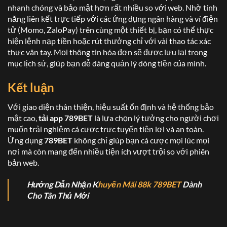
nhanh chóng và bảo mật hơn rất nhiều so với web. Nhờ tính
năng liên kết trực tiếp với các ứng dụng ngân hàng và ví điện
tử (Momo, ZaloPay) trên cùng một thiết bị, bạn có thể thực
hiện lệnh nạp tiền hoặc rút thưởng chỉ với vài thao tác xác
thực vân tay. Mọi thông tin hóa đơn sẽ được lưu lại trong
mục lịch sử, giúp bạn dễ dàng quản lý dòng tiền của mình.
Kết luận
Với giao diện thân thiện, hiệu suất ổn định và hệ thống bảo
mật cao,
tải app 789BET
là lựa chọn lý tưởng cho người chơi
muốn trải nghiệm cá cược trực tuyến tiện lợi và an toàn.
Ứng dụng
789BET
không chỉ giúp bạn cá cược mọi lúc mọi
nơi mà còn mang đến nhiều tiện ích vượt trội so với phiên
bản web.
Hướng Dẫn Nhận K
huyến Mãi 88k 789BET
Dành
Cho Tân Thủ Mới