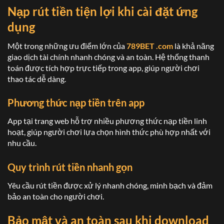
Nạp rút tiền tiện lợi khi cài đặt ứng
dụng
Một trong những ưu điểm lớn của
789BET .com
là khả năng
giao dịch tài chính nhanh chóng và an toàn. Hệ thống thanh
toán được tích hợp trực tiếp trong app, giúp người chơi
thao tác dễ dàng.
Phương thức nạp tiền trên app
App tại trang web hỗ trợ nhiều phương thức nạp tiền linh
hoạt, giúp người chơi lựa chọn hình thức phù hợp nhất với
nhu cầu.
Quy trình rút tiền nhanh gọn
Yêu cầu rút tiền được xử lý nhanh chóng, minh bạch và đảm
bảo an toàn cho người chơi.
Bảo mật và an toàn sau khi download