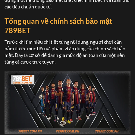
các tiêu chuẩn quốc tế.
Tổng quan về chính sách bảo mật
789BET
Trước khi tìm hiểu chi tiết từng nội dung, người chơi cần
nắm được mục tiêu và phạm vi áp dụng của chính sách bảo
mật. Đây là cơ sở để đánh giá mức độ an toàn của một nền
tảng cá cược trực tuyến.