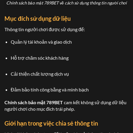
Chính sách bảo mật 789BET về cách sử dụng thông tin người chơi
Mục đích sử dụng dữ liệu
Thông tin người chơi được sử dụng để:
Quản lý tài khoản và giao dịch
Hỗ trợ chăm sóc khách hàng
Cải thiện chất lượng dịch vụ
Đảm bảo tính công bằng và minh bạch
Chính sách bảo mật 789BET
cam kết không sử dụng dữ liệu
người chơi cho mục đích trái phép.
Giới hạn trong việc chia sẻ thông tin