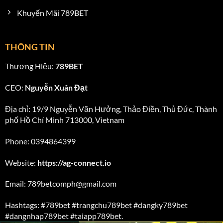
Khuyến Mãi 789BET
THÔNG TIN
Thương Hiệu:
789BET
CEO:
Nguyễn Xuân Đạt
Địa chỉ: 19/9 Nguyễn Văn Hưởng, Thảo Điền, Thủ Đức, Thành
phố Hồ Chí Minh 713000, Vietnam
Phone: 0394864399
Website:
https://ag-connect.io
Email:
789betcomph@gmail.com
Hashtags: #789bet #trangchu789bet #dangky789bet
#dangnhap789bet #taiapp789bet.