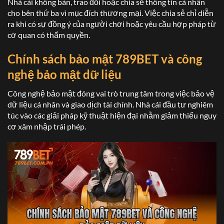
Nhà cái không bán, trao đổi hoặc chia sẻ thông tin cá nhân
cho bên thứ ba vì mục đích thương mại. Việc chia sẻ chỉ diễn
ra khi có sự đồng ý của người chơi hoặc yêu cầu hợp pháp từ
cơ quan có thẩm quyền.
Chính sách bảo mật 789BET và công
nghệ bảo mật dữ liệu
Công nghệ bảo mật đóng vai trò trung tâm trong việc bảo vệ
dữ liệu cá nhân và giao dịch tài chính. Nhà cái đầu tư nghiêm
túc vào các giải pháp kỹ thuật hiện đại nhằm giảm thiểu nguy
cơ xâm nhập trái phép.