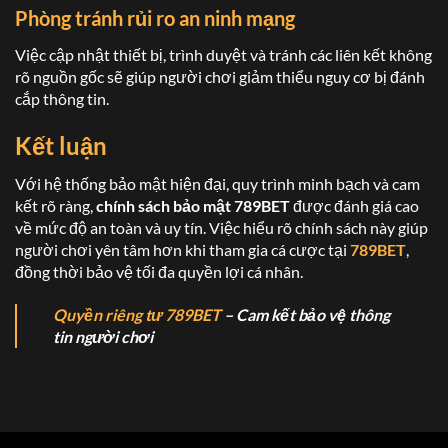
Phòng tránh rủi ro an ninh mạng
Việc cập nhật thiết bị, trình duyệt và tránh các liên kết không
rõ nguồn gốc sẽ giúp người chơi giảm thiểu nguy cơ bị đánh
cắp thông tin.
Kết luận
Với hệ thống bảo mật hiện đại, quy trình minh bạch và cam
kết rõ ràng,
chính sách bảo mật 789BET
được đánh giá cao
về mức độ an toàn và uy tín. Việc hiểu rõ chính sách này giúp
người chơi yên tâm hơn khi tham gia cá cược tại
789BET
,
đồng thời bảo vệ tối đa quyền lợi cá nhân.
Quyền riêng tư 789BET
– Cam kết bảo vệ thông
tin người chơi