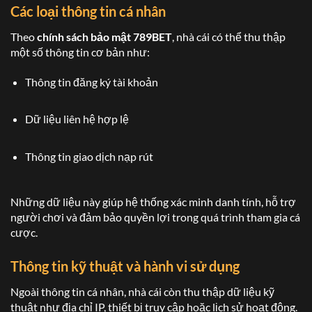
Các loại thông tin cá nhân
Theo
chính sách bảo mật 789BET
, nhà cái có thể thu thập
một số thông tin cơ bản như:
Thông tin đăng ký tài khoản
Dữ liệu liên hệ hợp lệ
Thông tin giao dịch nạp rút
Những dữ liệu này giúp hệ thống xác minh danh tính, hỗ trợ
người chơi và đảm bảo quyền lợi trong quá trình tham gia cá
cược.
Thông tin kỹ thuật và hành vi sử dụng
Ngoài thông tin cá nhân, nhà cái còn thu thập dữ liệu kỹ
thuật như địa chỉ IP, thiết bị truy cập hoặc lịch sử hoạt động.