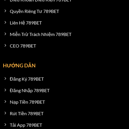
Quyền Riêng Tư 789BET
Liên Hệ 789BET
Miễn Trừ Trách Nhiệm 789BET
CEO 789BET
HƯỚNG DẪN
Đăng Ký 789BET
Đăng Nhập 789BET
Nạp Tiền 789BET
Rút Tiền 789BET
Tải App 789BET