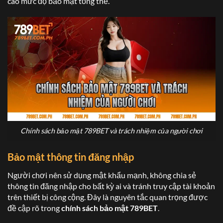
cao mức độ bảo mật tổng thể.
Chính sách bảo mật 789BET và trách nhiệm của người chơi
Bảo mật thông tin đăng nhập
Người chơi nên sử dụng mật khẩu mạnh, không chia sẻ
thông tin đăng nhập cho bất kỳ ai và tránh truy cập tài khoản
trên thiết bị công cộng. Đây là nguyên tắc quan trọng được
đề cập rõ trong
chính sách bảo mật 789BET
.