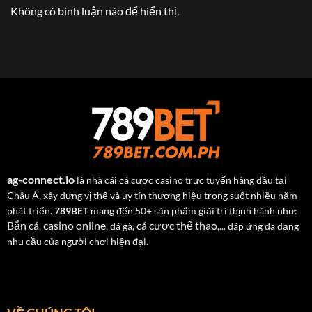
Không có bình luận nào để hiển thị.
ag-connect.io
là nhà cái cá cược casino trực tuyến hàng đầu tại
Châu Á, xây dựng vị thế và uy tín thương hiệu trong suốt nhiều năm
phát triển.
789BET
mang đến 50+ sản phẩm giải trí thịnh hành như:
Bắn cá
casino online
cá cược thể thao
,
, đá gà,
,... đáp ứng đa dạng
nhu cầu của người chơi hiện đại.