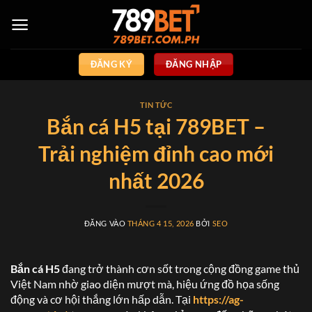
Bỏ
qua
nội
dung
ĐĂNG KÝ
ĐĂNG NHẬP
TIN TỨC
Bắn cá H5 tại 789BET –
Trải nghiệm đỉnh cao mới
nhất 2026
ĐĂNG VÀO
THÁNG 4 15, 2026
BỞI
SEO
Bắn cá H5
đang trở thành cơn sốt trong cộng đồng game thủ
Việt Nam nhờ giao diện mượt mà, hiệu ứng đồ họa sống
động và cơ hội thắng lớn hấp dẫn. Tại
https://ag-