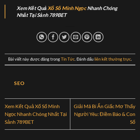
Xem Kết Quả
Xổ Số Minh Ngọc
Nhanh Chóng
Nhất Tại Sảnh 789BET
Bài viết này được đăng trong
Tin Tức
. Đánh dấu
liên kết thường trực
.
SEO
Xem Kết Quả Xổ Số Minh
Giải Mã Bí Ẩn Giấc Mơ Thấy
Ngọc Nhanh Chóng Nhất Tại
Người Yêu: Điềm Báo & Con
Sảnh 789BET
Số