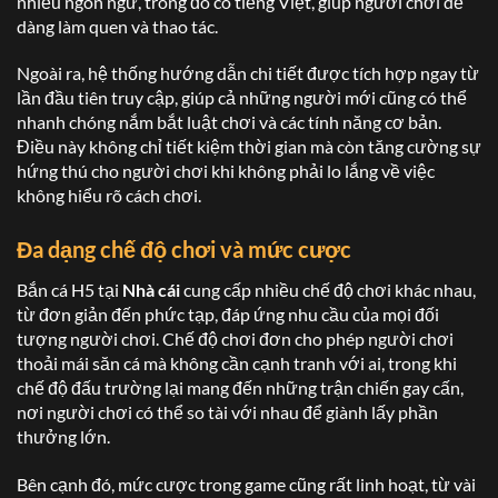
nhiều ngôn ngữ, trong đó có tiếng Việt, giúp người chơi dễ
dàng làm quen và thao tác.
Ngoài ra, hệ thống hướng dẫn chi tiết được tích hợp ngay từ
lần đầu tiên truy cập, giúp cả những người mới cũng có thể
nhanh chóng nắm bắt luật chơi và các tính năng cơ bản.
Điều này không chỉ tiết kiệm thời gian mà còn tăng cường sự
hứng thú cho người chơi khi không phải lo lắng về việc
không hiểu rõ cách chơi.
Đa dạng chế độ chơi và mức cược
Bắn cá H5 tại
Nhà cái
cung cấp nhiều chế độ chơi khác nhau,
từ đơn giản đến phức tạp, đáp ứng nhu cầu của mọi đối
tượng người chơi. Chế độ chơi đơn cho phép người chơi
thoải mái săn cá mà không cần cạnh tranh với ai, trong khi
chế độ đấu trường lại mang đến những trận chiến gay cấn,
nơi người chơi có thể so tài với nhau để giành lấy phần
thưởng lớn.
Bên cạnh đó, mức cược trong game cũng rất linh hoạt, từ vài