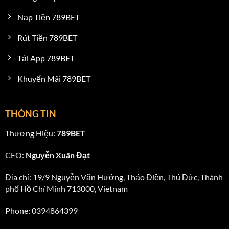
Nạp Tiền 789BET
Rút Tiền 789BET
Tải App 789BET
Khuyến Mãi 789BET
THÔNG TIN
Thương Hiệu:
789BET
CEO:
Nguyễn Xuân Đạt
Địa chỉ: 19/9 Nguyễn Văn Hưởng, Thảo Điền, Thủ Đức, Thành
phố Hồ Chí Minh 713000, Vietnam
Phone: 0394864399