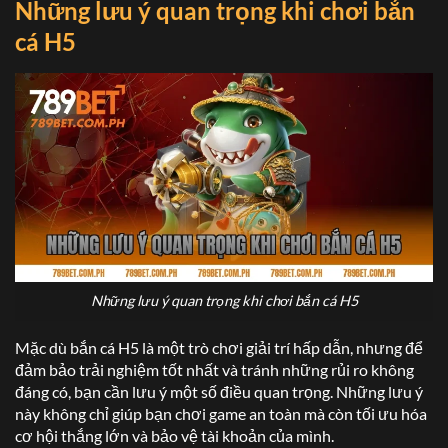
Những lưu ý quan trọng khi chơi bắn
cá H5
Những lưu ý quan trọng khi chơi bắn cá H5
Mặc dù bắn cá H5 là một trò chơi giải trí hấp dẫn, nhưng để
đảm bảo trải nghiệm tốt nhất và tránh những rủi ro không
đáng có, bạn cần lưu ý một số điều quan trọng. Những lưu ý
này không chỉ giúp bạn chơi game an toàn mà còn tối ưu hóa
cơ hội thắng lớn và bảo vệ tài khoản của mình.