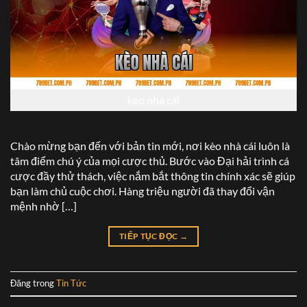
kèo nhà cái
Chào mừng bạn đến với bản tin mới, nơi kèo nhà cái luôn là
tâm điểm chú ý của mọi cược thủ. Bước vào Đại hải trình cá
cược đầy thử thách, việc nắm bắt thông tin chính xác sẽ giúp
bạn làm chủ cuộc chơi. Hàng triệu người đã thay đổi vận
mệnh nhờ […]
TIẾP TỤC ĐỌC
→
Đăng trong
Tin Tức