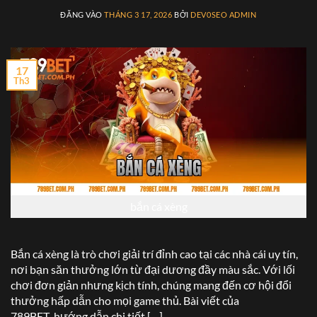
ĐĂNG VÀO
THÁNG 3 17, 2026
BỞI
DEV0SEO ADMIN
17
Th3
bắn cá xèng
Bắn cá xèng là trò chơi giải trí đỉnh cao tại các nhà cái uy tín,
nơi bạn săn thưởng lớn từ đại dương đầy màu sắc. Với lối
chơi đơn giản nhưng kịch tính, chúng mang đến cơ hội đổi
thưởng hấp dẫn cho mọi game thủ. Bài viết của
789BET hướng dẫn chi tiết […]