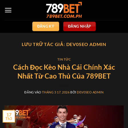
Bỏ
qua
nội
dung
ĐĂNG KÝ
ĐĂNG NHẬP
LƯU TRỮ TÁC GIẢ:
DEV0SEO ADMIN
TIN TỨC
Cách Đọc Kèo Nhà Cái Chính Xác
Nhất Từ Cao Thủ Của 789BET
ĐĂNG VÀO
THÁNG 3 17, 2026
BỞI
DEV0SEO ADMIN
17
Th3