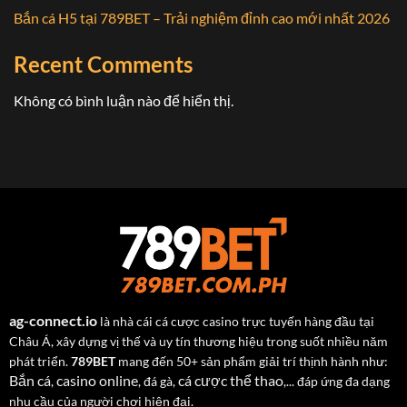
Bắn cá H5 tại 789BET – Trải nghiệm đỉnh cao mới nhất 2026
Recent Comments
Không có bình luận nào để hiển thị.
ag-connect.io
là nhà cái cá cược casino trực tuyến hàng đầu tại
Châu Á, xây dựng vị thế và uy tín thương hiệu trong suốt nhiều năm
phát triển.
789BET
mang đến 50+ sản phẩm giải trí thịnh hành như:
Bắn cá
casino online
cá cược thể thao
,
, đá gà,
,... đáp ứng đa dạng
nhu cầu của người chơi hiện đại.