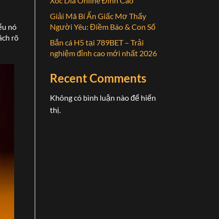
Xóc Dĩa Online Đỉnh Cao
Giải Mã Bí Ẩn Giấc Mơ Thấy
Người Yêu: Điềm Báo & Con Số
ểu nó
ách rõ
Bắn cá H5 tại 789BET – Trải
nghiệm đỉnh cao mới nhất 2026
Recent Comments
Không có bình luận nào để hiển
thị.