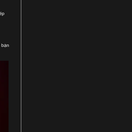
hép
p bạn