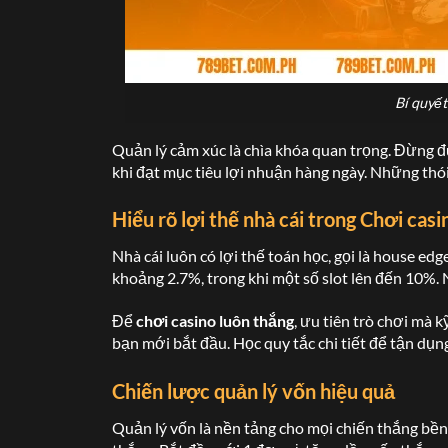
Bí quyết
Quản lý cảm xúc là chìa khóa quan trọng. Đừng đu
khi đạt mục tiêu lợi nhuận hàng ngày. Những thói 
Hiểu rõ lợi thế nhà cái trong
Chơi casi
Nhà cái luôn có lợi thế toán học, gọi là house edg
khoảng 2.7%, trong khi một số slot lên đến 10%.
Để
chơi casino luôn thắng
, ưu tiên trò chơi mà 
bạn mới bắt đầu. Học quy tắc chi tiết để tận dụng
Chiến lược quản lý vốn hiệu quả
Quản lý vốn là nền tảng cho mọi chiến thắng bền