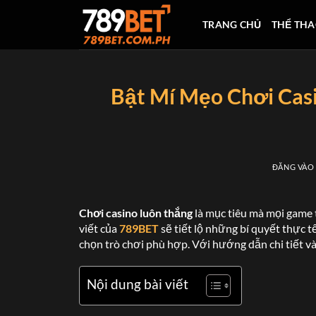
Bỏ
TRANG CHỦ
THỂ TH
qua
nội
dung
Bật Mí Mẹo Chơi Cas
ĐĂNG VÀO
Chơi casino luôn thắng
là mục tiêu mà mọi game 
viết của
789BET
sẽ tiết lộ những bí quyết thực t
chọn trò chơi phù hợp. Với hướng dẫn chi tiết và
Nội dung bài viết