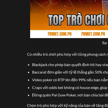
Top 
Có nhiều trò chơi phù hợp với từng phong cách n
Blackjack cho phép bạn quyết định hit hay st
Baccarat đơn giản với tỷ lệ thắng gần 50% cho
Video poker có RTP lên đến 99% nếu bạn nắm 
Craps với odds bet không có house edge, giúp 
Đừng quên Pai Gow Poker, nơi bạn chia bài để 
Chọn trò phù hợp với kỹ năng của bạn sẽ tăng đán