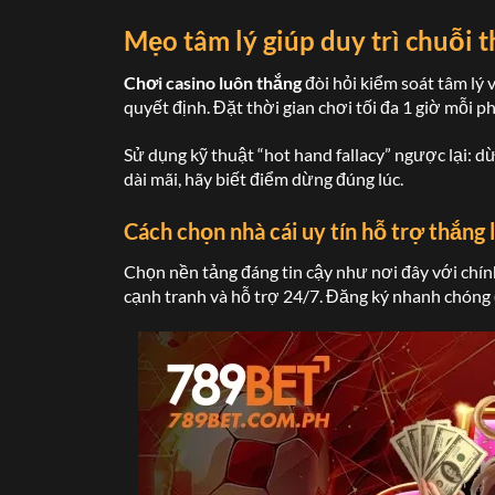
Mẹo tâm lý giúp duy trì chuỗi 
Chơi casino luôn thắng
đòi hỏi kiểm soát tâm lý 
quyết định. Đặt thời gian chơi tối đa 1 giờ mỗi ph
Sử dụng kỹ thuật “hot hand fallacy” ngược lại: 
dài mãi, hãy biết điểm dừng đúng lúc.
Cách chọn nhà cái uy tín hỗ trợ thắng 
Chọn nền tảng đáng tin cậy như nơi đây
với chín
cạnh tranh và hỗ trợ 24/7. Đăng ký nhanh chón