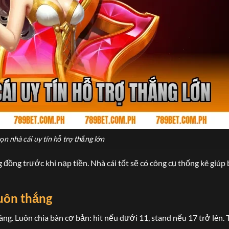
n nhà cái uy tín hỗ trợ thắng lớn
 đồng trước khi nạp tiền. Nhà cái tốt sẽ có công cụ thống kê giúp
uôn thắng
ràng. Luôn chia bàn cơ bản: hit nếu dưới 11, stand nếu 17 trở lên.