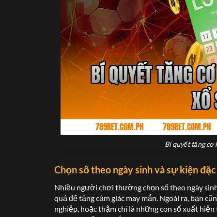
Bí quyết tăng cơ
Chọn số theo ngày sinh và sự kiện đặc
Nhiều người chơi thường chọn số theo ngày sinh
quả để tăng cảm giác may mắn. Ngoài ra, bạn cũng
nghiệp, hoặc thậm chí là những con số xuất hiện