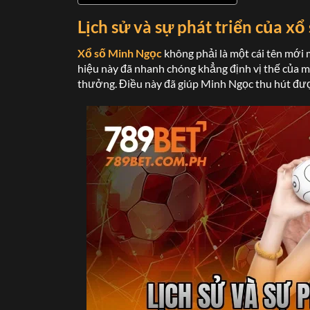
Lịch sử và sự phát triển của x
Xổ số Minh Ngọc
không phải là một cái tên mới
hiệu này đã nhanh chóng khẳng định vị thế của m
thưởng. Điều này đã giúp Minh Ngọc thu hút đư