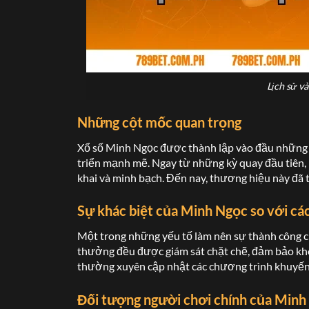
Lịch sử v
Những cột mốc quan trọng
Xổ số Minh Ngọc được thành lập vào đầu những n
triển mạnh mẽ. Ngay từ những kỳ quay đầu tiên,
khai và minh bạch. Đến nay, thương hiệu này đã 
Sự khác biệt của Minh Ngọc so với các
Một trong những yếu tố làm nên sự thành công củ
thưởng đều được giám sát chặt chẽ, đảm bảo khôn
thường xuyên cập nhật các chương trình khuyến 
Đối tượng người chơi chính của Minh