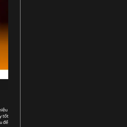
hiệu
y tốt
ệu để