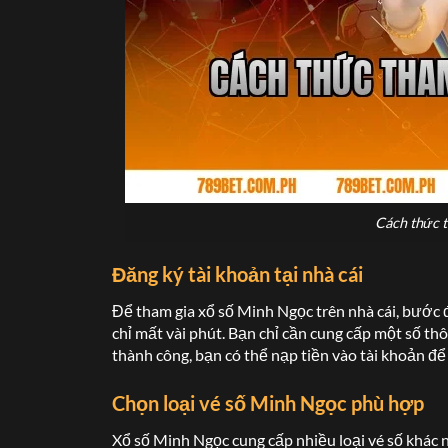
Cách thức 
Đăng ký tài khoản tại nhà cái
Để tham gia xổ số Minh Ngọc trên nhà cái, bước đ
chỉ mất vài phút. Bạn chỉ cần cung cấp một số thôn
thành công, bạn có thể nạp tiền vào tài khoản để
Chọn loại vé số Minh Ngọc phù hợp
Xổ số Minh Ngọc cung cấp nhiều loại vé số khác n