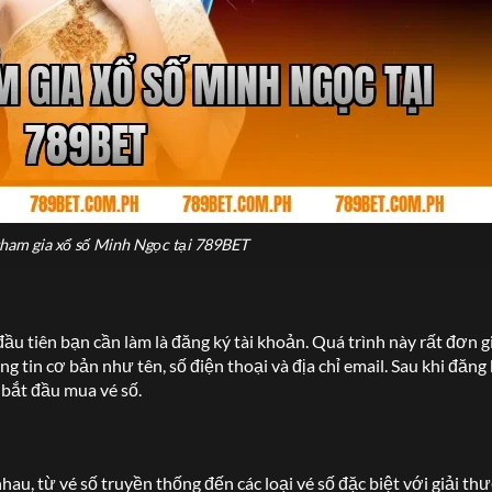
tham gia xổ số Minh Ngọc tại 789BET
ầu tiên bạn cần làm là đăng ký tài khoản. Quá trình này rất đơn g
g tin cơ bản như tên, số điện thoại và địa chỉ email. Sau khi đăng
 bắt đầu mua vé số.
hau, từ vé số truyền thống đến các loại vé số đặc biệt với giải th