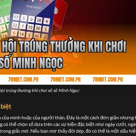
 hội trúng thưởng khi chơi xổ số Minh Ngọc
 biệt
 của mình hoặc của người thân. Đây là một cách đơn giản nhưng 
 có thể chọn số dựa trên các sự kiện đặc biệt như ngày cưới, ngà
 trong giấc mơ. Nếu bạn mơ thấy đôi dép, đó có thể là một dấu hi