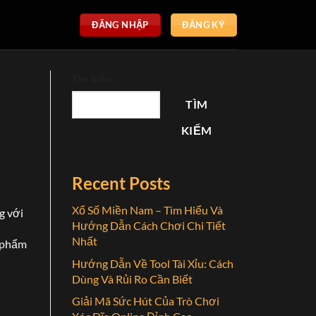
ĐĂNG NHẬP
ĐĂNG KÝ
Tìm kiếm
TÌM
KIẾM
Recent Posts
Xổ Số Miền Nam – Tìm Hiểu Và
g với
Hướng Dẫn Cách Chơi Chi Tiết
Nhất
n phẩm
Hướng Dẫn Về Tool Tài Xỉu: Cách
Dùng Và Rủi Ro Cần Biết
Giải Mã Sức Hút Của Trò Chơi