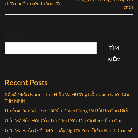
chơi chuẩn, mẹo thắng lớn
chơi
Tìm kiếm
TÌM
KIẾM
Recent Posts
Xổ Số Miền Nam – Tìm Hiểu Và Hướng Dẫn Cách Chơi Chi
Tiết Nhất
Hướng Dẫn Về Tool Tài Xỉu: Cách Dùng Và Rủi Ro Cần Biết
Giải Mã Sức Hút Của Trò Chơi Xóc Dĩa Online Đỉnh Cao
Giải Mã Bí Ẩn Giấc Mơ Thấy Người Yêu: Điềm Báo & Con Số