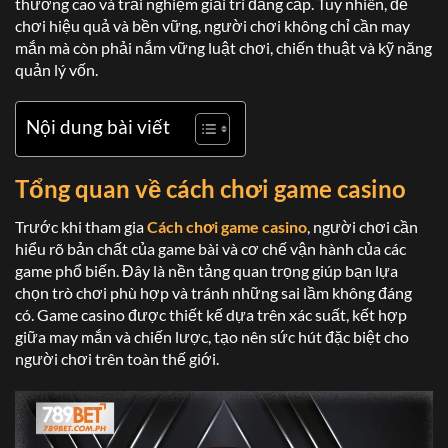
thưởng cao và trải nghiệm giải trí đẳng cấp. Tuy nhiên, để
chơi hiệu quả và bền vững, người chơi không chỉ cần may
mắn mà còn phải nắm vững luật chơi, chiến thuật và kỹ năng
quản lý vốn.
Nội dung bài viết
Tổng quan về cách chơi game casino
Trước khi tham gia
Cách chơi game casino
, người chơi cần
hiểu rõ bản chất của game bài và cơ chế vận hành của các
game phổ biến. Đây là nền tảng quan trọng giúp bạn lựa
chọn trò chơi phù hợp và tránh những sai lầm không đáng
có. Game casino được thiết kế dựa trên xác suất, kết hợp
giữa may mắn và chiến lược, tạo nên sức hút đặc biệt cho
người chơi trên toàn thế giới.