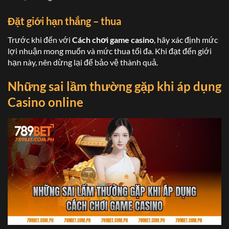
Đặt giới hạn thắng – thua
Trước khi đến với
Cách chơi game casino
, hãy xác định mức
lợi nhuận mong muốn và mức thua tối đa. Khi đạt đến giới
hạn này, nên dừng lại để bảo vệ thành quả.
Những sai lầm thường gặp khi áp dụng
Casino online