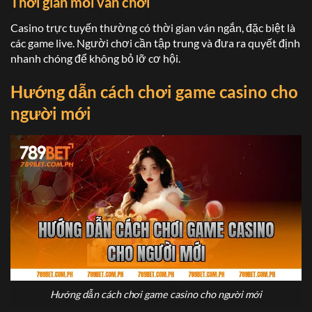
Thời gian mỗi ván chơi
Casino trực tuyến thường có thời gian ván ngắn, đặc biệt là
các game live. Người chơi cần tập trung và đưa ra quyết định
nhanh chóng để không bỏ lỡ cơ hội.
Hướng dẫn cách chơi game casino cho
người mới
Hướng dẫn cách chơi game casino cho người mới