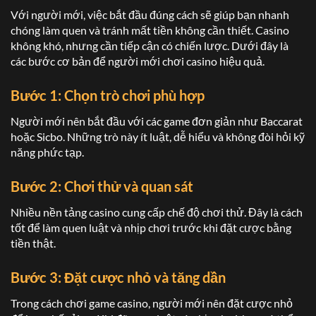
Với người mới, việc bắt đầu đúng cách sẽ giúp bạn nhanh
chóng làm quen và tránh mất tiền không cần thiết. Casino
không khó, nhưng cần tiếp cận có chiến lược. Dưới đây là
các bước cơ bản để người mới chơi casino hiệu quả.
Bước 1: Chọn trò chơi phù hợp
Người mới nên bắt đầu với các game đơn giản như Baccarat
hoặc Sicbo. Những trò này ít luật, dễ hiểu và không đòi hỏi kỹ
năng phức tạp.
Bước 2: Chơi thử và quan sát
Nhiều nền tảng casino cung cấp chế độ chơi thử. Đây là cách
tốt để làm quen luật và nhịp chơi trước khi đặt cược bằng
tiền thật.
Bước 3: Đặt cược nhỏ và tăng dần
Trong cách chơi game casino, người mới nên đặt cược nhỏ