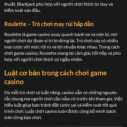
thuật. Blackjack phù hợp với người chơi thích tư duy và
kiểm soát ván đấu.
Roulette – Trò chơi may rủi hấp dẫn
Roulette là game casino xoay quanh bánh xe và viên bi, nơi
người chơi dự đoán vị trí bi dừng lại. Trò chơi này có nhiều
loại cược với mức rủi ro và lợi nhuận khác nhau. Trong cách
chơi game casino, Roulette mang lại cảm giác hồi hộp và phù
hợp với người chơi thích sự ngẫu nhiên.
Luật cơ bản trong cách chơi game
casino
Dù mỗi trò chơi có luật riêng, casino vẫn có những nguyên
tắc chung mà người chơi cần nắm rõ trước khi tham gia. Việc
hiểu luật giúp bạn tránh đặt cược sai và kiểm soát tốt quá
trình chơi. Luật chơi casino luôn được công bố minh bạch
trên từng bàn chơi.