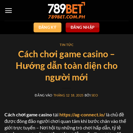
Bỏ
qua
nội
dung
ĐĂNG KÝ
ĐĂNG NHẬP
TIN TỨC
Cách chơi game casino –
Hướng dẫn toàn diện cho
người mới
ĐĂNG VÀO
THÁNG 12 18, 2025
BỞI
SEO
Cách chơi game casino
tại
https://ag-connect.io/
là chủ đề
được đông đảo người chơi quan tâm khi bước chân vào thế
giới trực tuyến – Nơi hội tụ những trò chơi hấp dẫn, tỷ lệ