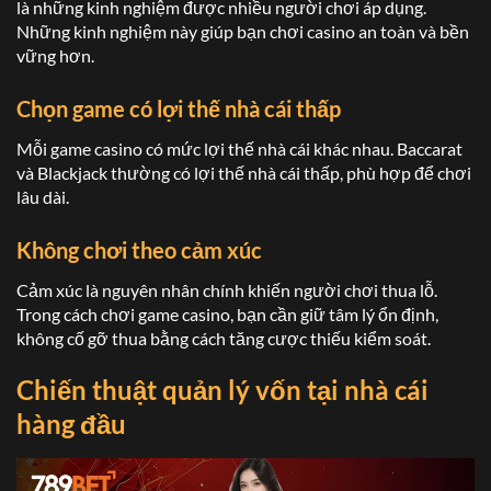
là những kinh nghiệm được nhiều người chơi áp dụng.
Những kinh nghiệm này giúp bạn chơi casino an toàn và bền
vững hơn.
Chọn game có lợi thế nhà cái thấp
Mỗi game casino có mức lợi thế nhà cái khác nhau. Baccarat
và Blackjack thường có lợi thế nhà cái thấp, phù hợp để chơi
lâu dài.
Không chơi theo cảm xúc
Cảm xúc là nguyên nhân chính khiến người chơi thua lỗ.
Trong cách chơi game casino, bạn cần giữ tâm lý ổn định,
không cố gỡ thua bằng cách tăng cược thiếu kiểm soát.
Chiến thuật quản lý vốn tại nhà cái
hàng đầu