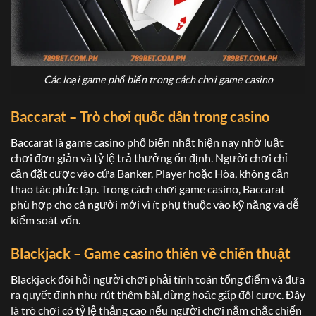
Các loại game phổ biến trong cách chơi game casino
Baccarat – Trò chơi quốc dân trong casino
Baccarat là game casino phổ biến nhất hiện nay nhờ luật
chơi đơn giản và tỷ lệ trả thưởng ổn định. Người chơi chỉ
cần đặt cược vào cửa Banker, Player hoặc Hòa, không cần
thao tác phức tạp. Trong cách chơi game casino, Baccarat
phù hợp cho cả người mới vì ít phụ thuộc vào kỹ năng và dễ
kiểm soát vốn.
Blackjack – Game casino thiên về chiến thuật
Blackjack đòi hỏi người chơi phải tính toán tổng điểm và đưa
ra quyết định như rút thêm bài, dừng hoặc gấp đôi cược. Đây
là trò chơi có tỷ lệ thắng cao nếu người chơi nắm chắc chiến