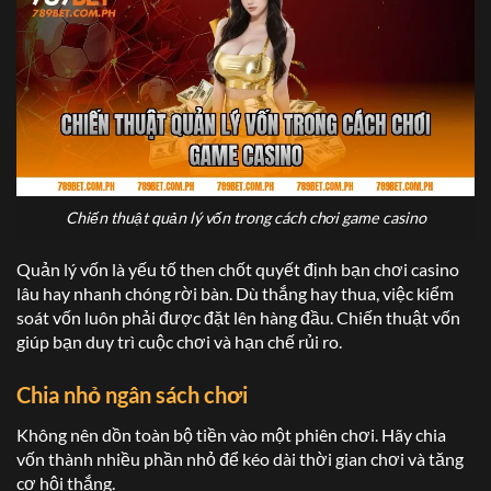
Chiến thuật quản lý vốn trong cách chơi game casino
Quản lý vốn là yếu tố then chốt quyết định bạn chơi casino
lâu hay nhanh chóng rời bàn. Dù thắng hay thua, việc kiểm
soát vốn luôn phải được đặt lên hàng đầu. Chiến thuật vốn
giúp bạn duy trì cuộc chơi và hạn chế rủi ro.
Chia nhỏ ngân sách chơi
Không nên dồn toàn bộ tiền vào một phiên chơi. Hãy chia
vốn thành nhiều phần nhỏ để kéo dài thời gian chơi và tăng
cơ hội thắng.