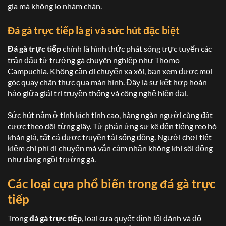
gia mà không lo nhàm chán.
Đá gà trực tiếp là gì và sức hút đặc biệt
Đá gà trực tiếp
chính là hình thức phát sóng trực tuyến các
trận đấu từ trường gà chuyên nghiệp như Thomo
Campuchia. Không cần di chuyển xa xôi, bạn xem được mọi
góc quay chân thực qua màn hình. Đây là sự kết hợp hoàn
hảo giữa giải trí truyền thống và công nghệ hiện đại.
Sức hút nằm ở tính kịch tính cao, hàng ngàn người cùng đặt
cược theo dõi từng giây. Từ phản ứng sư kê đến tiếng reo hò
khán giả, tất cả được truyền tải sống động. Người chơi tiết
kiệm chi phí di chuyển mà vẫn cảm nhận không khí sôi động
như đang ngồi trường gà.
Các loại cựa phổ biến trong đá gà trực
tiếp
Trong
đá gà trực tiếp
, loại cựa quyết định lối đánh và độ