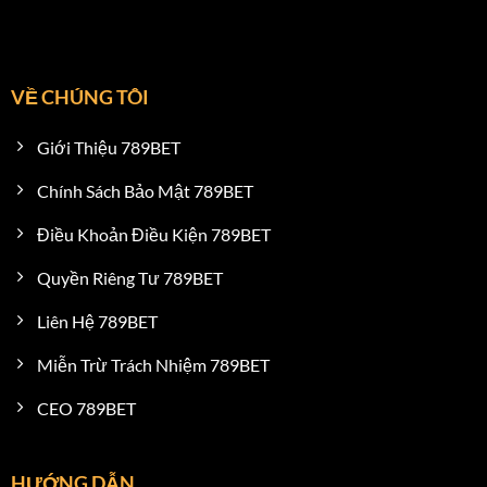
VỀ CHÚNG TÔI
Giới Thiệu 789BET
Chính Sách Bảo Mật 789BET
Điều Khoản Điều Kiện 789BET
Quyền Riêng Tư 789BET
Liên Hệ 789BET
Miễn Trừ Trách Nhiệm 789BET
CEO 789BET
HƯỚNG DẪN