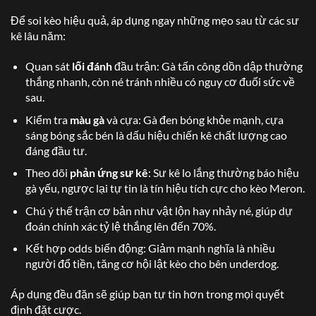
Để soi kèo hiệu quả, áp dụng ngay những mẹo sau từ các sư
kê lâu năm:
Quan sát
lối đánh
đầu trận: Gà tấn công dồn dập thường
thắng nhanh, còn né tránh nhiều có nguy cơ đuối sức về
sau.
Kiểm tra
màu gà
và cựa: Gà đen bóng khỏe mạnh, cựa
sáng bóng sắc bén là dấu hiệu chiến kê chất lượng cao
đáng đầu tư.
Theo dõi
phản ứng sư kê
: Sư kê lo lắng thường báo hiệu
gà yếu, ngược lại tự tin là tín hiệu tích cực cho kèo Meron.
Chú ý thế trận cơ bản như vật lộn hay nhảy né, giúp dự
đoán chính xác tỷ lệ thắng lên đến 70%.
Kết hợp odds biến động: Giảm mạnh nghĩa là nhiều
người đổ tiền, tăng cơ hội lật kèo cho bên underdog.
Áp dụng đều đặn sẽ giúp bạn tự tin hơn trong mọi quyết
định đặt cược.