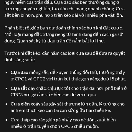
nguy hiểm của trận đấu. Cựa dao sắc bén thường dùng ở
trường chuyên nghiệp, tạo đòn chí mạng nhanh chóng. Cựa
sắt bền bỉ hơn, phù hợp trận kéo dài với nhiều pha vật lộn.
Phân biệt rõ giúp bạn dự đoán chính xác hơn khi đặt cược.
Mỗi loại mang đặc trưng riêng từ hình dáng đến cách gà sử
dụng. Quan sát kỹ từ đầu trận để nắm bắt lợi thế.
Trước khi đặt kèo, cần nắm các loại cựa sau để đưa ra quyết
định sáng suốt:
Cựa dao
mỏng sắc, dễ xuyên thủng đối thủ, thường thấy
ở CPC1 và CPC2 với trận kết thúc gọn gàng dưới 5 phút.
Cựa sắt
dày chắc, chịu lực tốt cho trận dài hơi, phổ biến ở
CPC3 nơi gà cần sức bền cao để vượt qua.
Cựa xiên
xoáy sâu gây sát thương lớn dần, lý tưởng cho
anh em thích kèo cân tài cân sức giữa hai chiến kê.
Cựa tháp cao ráo giúp gà nhảy cao né đòn, xuất hiện
nhiều ở trận tuyển chọn CPC5 chiều muộn.