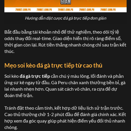
Hướng dẫn đặt cược đá gà trực tiếp đơn giản
Bắt đầu bằng tài khoản nhỏ để thử nghiệm, theo dõi tỷ lệ
odds thay đổi real-time. Giao diện hiển thị rõ ràng điểm số,
thời gian còn lại. Rút tiền thắng nhanh chóng chỉ sau trận kết
thúc.
Mẹo soi kèo đá gà trực tiếp từ cao thủ
Soi kèo
đá gà trực tiếp
cần chú ý màu lông, lối đánh và phản
ứng sư kê ngay từ đầu. Gà Peru chân xanh thường bền bỉ, gà
lai nhanh nhẹn hơn. Quan sát cách vô chân, ra cựa để dự
đoán thế trận.
Tránh đặt theo cảm tính, kết hợp dữ liệu lịch sử trận trước.
Cao thủ thường chờ 1-2 phút đầu để đánh giá chính xác. Kết
hợp xem đa góc quay giúp phát hiện điểm yếu đối thủ nhanh
chóng.