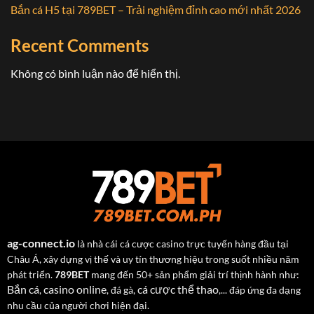
Bắn cá H5 tại 789BET – Trải nghiệm đỉnh cao mới nhất 2026
Recent Comments
Không có bình luận nào để hiển thị.
ag-connect.io
là nhà cái cá cược casino trực tuyến hàng đầu tại
Châu Á, xây dựng vị thế và uy tín thương hiệu trong suốt nhiều năm
phát triển.
789BET
mang đến 50+ sản phẩm giải trí thịnh hành như:
Bắn cá
casino online
cá cược thể thao
,
, đá gà,
,... đáp ứng đa dạng
nhu cầu của người chơi hiện đại.