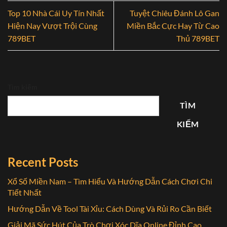
Top 10 Nhà Cái Uy Tín Nhất
Tuyệt Chiêu Đánh Lô Gan
Hiện Nay Vượt Trội Cùng
Miền Bắc Cực Hay Từ Cao
789BET
Thủ 789BET
Tìm kiếm
TÌM
KIẾM
Recent Posts
Xổ Số Miền Nam – Tìm Hiểu Và Hướng Dẫn Cách Chơi Chi
Tiết Nhất
Hướng Dẫn Về Tool Tài Xỉu: Cách Dùng Và Rủi Ro Cần Biết
Giải Mã Sức Hút Của Trò Chơi Xóc Dĩa Online Đỉnh Cao