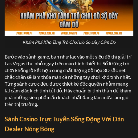
Khám Phá Kho Tàng Trò Chơi Đồ Sộ Đầy Cám Dỗ
Bước vào sảnh game, bạn như lạc vào một siêu đô thị giải trí
Las Vegas thu nhỏ ngay trên màn hình thiết bị. Số lượng trò
chơi khổng lồ kết hợp cùng chất lượng đồ họa 3D sắc nét
chắc chắn sẽ làm thỏa mãn cả những tay chơi khó tính nhất.
Từng sảnh cược đều được thiết kế độc quyền nhằm mang
lại cảm giác kịch tính tột độ. Hãy chuẩn bị tinh thần để khám
phá những siêu phẩm ăn khách nhất đang làm mưa làm gió
trên thị trường.
Sảnh Casino Trực Tuyến Sống Động Với Dàn
Dealer Nóng Bỏng