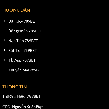
HƯỚNG DẪN
Đăng Ký 789BET
Đăng Nhập 789BET
Nạp Tiền 789BET
Rút Tiền 789BET
Tải App 789BET
Khuyến Mãi 789BET
THÔNG TIN
Thương Hiệu:
789BET
CEO:
Nguyễn Xuân Đạt