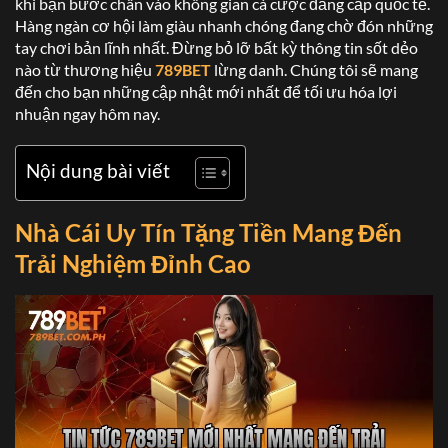
khi bạn bước chân vào không gian cá cược đẳng cấp quốc tế.
Hàng ngàn cơ hội làm giàu nhanh chóng đang chờ đón những
tay chơi bản lĩnh nhất. Đừng bỏ lỡ bất kỳ thông tin sốt dẻo
nào từ thương hiệu
789BET
lừng danh. Chúng tôi sẽ mang
đến cho bạn những cập nhật mới nhất để tối ưu hóa lợi
nhuận ngay hôm nay.
Nội dung bài viết
Nhà Cái Uy Tín Tặng Tiền Mang Đến
Trải Nghiệm Đỉnh Cao