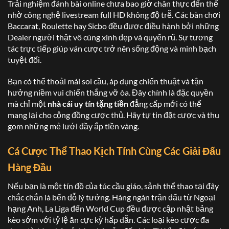
Trải nghiệm đánh bài online chưa bao giờ chân thực đến thế
nhờ công nghệ livestream full HD không độ trễ. Các bàn chơi
Baccarat, Roulette hay Sicbo đều được điều hành bởi những
Dealer người thật vô cùng xinh đẹp và quyến rũ. Sự tương
tác trực tiếp giúp ván cược trở nên sống động và minh bạch
tuyệt đối.
Bạn có thể thoải mái soi cầu, áp dụng chiến thuật và tận
hưởng niềm vui chiến thắng vỡ òa. Đây chính là đặc quyền
mà chỉ một
nhà cái uy tín tặng tiền
đẳng cấp mới có thể
mang lại cho cộng đồng cược thủ. Hãy tự tin đặt cược và thu
gom những mẻ lưới đầy ắp tiền vàng.
Cá Cược Thể Thao Kịch Tính Cùng Các Giải Đấu
Hàng Đầu
Nếu bạn là một tín đồ của túc cầu giáo, sảnh thể thao tại đây
chắc chắn là bến đỗ lý tưởng. Hàng ngàn trận đấu từ Ngoại
hạng Anh, La Liga đến World Cup đều được cập nhật bảng
kèo sớm với tỷ lệ ăn cực kỳ hấp dẫn. Các loại kèo cược đa