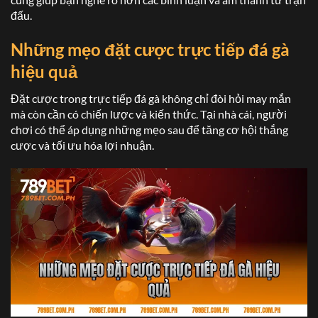
đấu.
Những mẹo đặt cược trực tiếp đá gà
hiệu quả
Đặt cược trong trực tiếp đá gà không chỉ đòi hỏi may mắn
mà còn cần có chiến lược và kiến thức. Tại nhà cái, người
chơi có thể áp dụng những mẹo sau để tăng cơ hội thắng
cược và tối ưu hóa lợi nhuận.