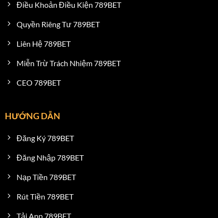
Điều Khoản Điều Kiện 789BET
Quyền Riêng Tư 789BET
Liên Hệ 789BET
Miễn Trừ Trách Nhiệm 789BET
CEO 789BET
HƯỚNG DẪN
Đăng Ký 789BET
Đăng Nhập 789BET
Nạp Tiền 789BET
Rút Tiền 789BET
Tải App 789BET