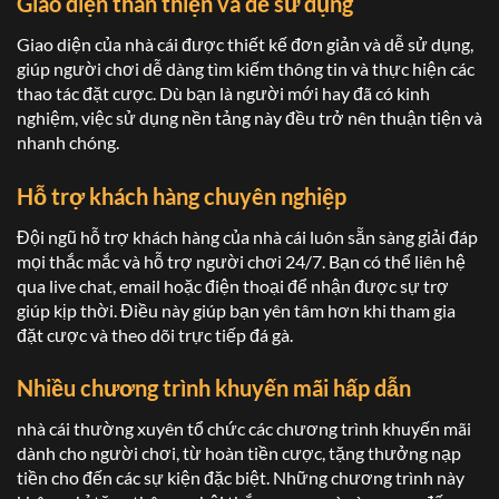
Giao diện thân thiện và dễ sử dụng
Giao diện của nhà cái được thiết kế đơn giản và dễ sử dụng,
giúp người chơi dễ dàng tìm kiếm thông tin và thực hiện các
thao tác đặt cược. Dù bạn là người mới hay đã có kinh
nghiệm, việc sử dụng nền tảng này đều trở nên thuận tiện và
nhanh chóng.
Hỗ trợ khách hàng chuyên nghiệp
Đội ngũ hỗ trợ khách hàng của nhà cái luôn sẵn sàng giải đáp
mọi thắc mắc và hỗ trợ người chơi 24/7. Bạn có thể liên hệ
qua live chat, email hoặc điện thoại để nhận được sự trợ
giúp kịp thời. Điều này giúp bạn yên tâm hơn khi tham gia
đặt cược và theo dõi trực tiếp đá gà.
Nhiều chương trình khuyến mãi hấp dẫn
nhà cái thường xuyên tổ chức các chương trình khuyến mãi
dành cho người chơi, từ hoàn tiền cược, tặng thưởng nạp
tiền cho đến các sự kiện đặc biệt. Những chương trình này