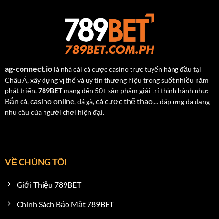
ag-connect.io
là nhà cái cá cược casino trực tuyến hàng đầu tại
Châu Á, xây dựng vị thế và uy tín thương hiệu trong suốt nhiều năm
phát triển.
789BET
mang đến 50+ sản phẩm giải trí thịnh hành như:
Bắn cá
casino online
cá cược thể thao
,
, đá gà,
,... đáp ứng đa dạng
nhu cầu của người chơi hiện đại.
VỀ CHÚNG TÔI
Giới Thiệu 789BET
Chính Sách Bảo Mật 789BET