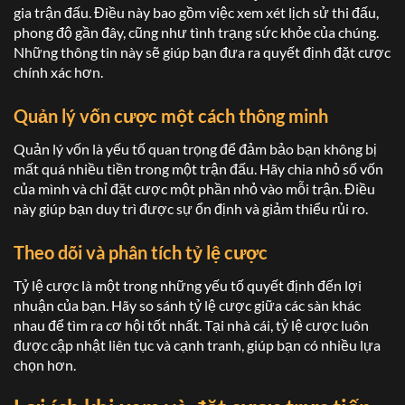
gia trận đấu. Điều này bao gồm việc xem xét lịch sử thi đấu,
phong độ gần đây, cũng như tình trạng sức khỏe của chúng.
Những thông tin này sẽ giúp bạn đưa ra quyết định đặt cược
chính xác hơn.
Quản lý vốn cược một cách thông minh
Quản lý vốn là yếu tố quan trọng để đảm bảo bạn không bị
mất quá nhiều tiền trong một trận đấu. Hãy chia nhỏ số vốn
của mình và chỉ đặt cược một phần nhỏ vào mỗi trận. Điều
này giúp bạn duy trì được sự ổn định và giảm thiểu rủi ro.
Theo dõi và phân tích tỷ lệ cược
Tỷ lệ cược là một trong những yếu tố quyết định đến lợi
nhuận của bạn. Hãy so sánh tỷ lệ cược giữa các sàn khác
nhau để tìm ra cơ hội tốt nhất. Tại nhà cái, tỷ lệ cược luôn
được cập nhật liên tục và cạnh tranh, giúp bạn có nhiều lựa
chọn hơn.