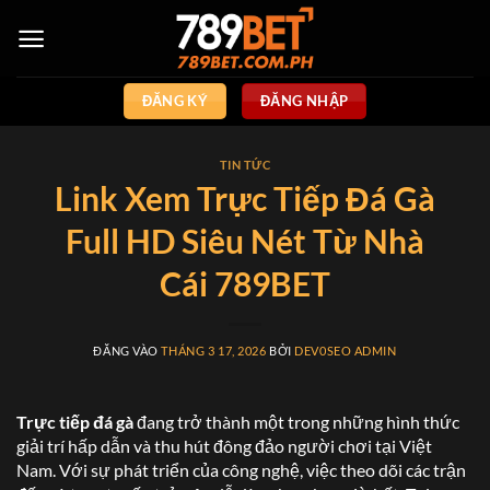
Bỏ
qua
nội
dung
ĐĂNG KÝ
ĐĂNG NHẬP
TIN TỨC
Link Xem Trực Tiếp Đá Gà
Full HD Siêu Nét Từ Nhà
Cái 789BET
ĐĂNG VÀO
THÁNG 3 17, 2026
BỞI
DEV0SEO ADMIN
Trực tiếp đá gà
đang trở thành một trong những hình thức
giải trí hấp dẫn và thu hút đông đảo người chơi tại Việt
Nam. Với sự phát triển của công nghệ, việc theo dõi các trận