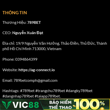
THÔNG TIN
Thương Hiệu:
789BET
CEO:
Nguyễn Xuân Đạt
Địa chỉ: 19/9 Nguyễn Văn Hưởng, Thảo Điền, Thủ Đức, Thành
phố Hồ Chí Minh 713000, Vietnam
Phone: 0394864399
Website:
https://ag-connect.io
Email:
789betcomph@gmail.com
Hashtags: #789bet #trangchu789bet #dangky789bet
#dangnhap789bet #taiapp789bet.