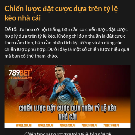
Chiến lược đặt cược dựa trên tỷ lệ
kèo nhà cái
Để tối ưu hóa cơ hội thắng, bạn cần có chiến lược đặt cược
hợp lý dựa trên tỷ lệ kèo. Không chỉ đơn thuần là đặt cược
theo cảm tính, bạn cần phân tích kỹ lưỡng và áp dụng các
chiến lược phù hợp. Dưới đây là một số chiến lược hiệu quả
mà bạn có thể tham khảo.
Chiến lược đặt cược dựa trên tỷ lệ kèo nhà cái