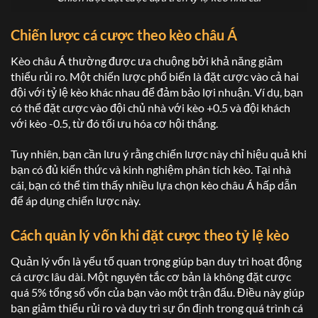
Chiến lược cá cược theo kèo châu Á
Kèo châu Á thường được ưa chuộng bởi khả năng giảm
thiểu rủi ro. Một chiến lược phổ biến là đặt cược vào cả hai
đội với tỷ lệ kèo khác nhau để đảm bảo lợi nhuận. Ví dụ, bạn
có thể đặt cược vào đội chủ nhà với kèo +0.5 và đội khách
với kèo -0.5, từ đó tối ưu hóa cơ hội thắng.
Tuy nhiên, bạn cần lưu ý rằng chiến lược này chỉ hiệu quả khi
bạn có đủ kiến thức và kinh nghiệm phân tích kèo. Tại nhà
cái, bạn có thể tìm thấy nhiều lựa chọn kèo châu Á hấp dẫn
để áp dụng chiến lược này.
Cách quản lý vốn khi đặt cược theo tỷ lệ kèo
Quản lý vốn là yếu tố quan trọng giúp bạn duy trì hoạt động
cá cược lâu dài. Một nguyên tắc cơ bản là không đặt cược
quá 5% tổng số vốn của bạn vào một trận đấu. Điều này giúp
bạn giảm thiểu rủi ro và duy trì sự ổn định trong quá trình cá