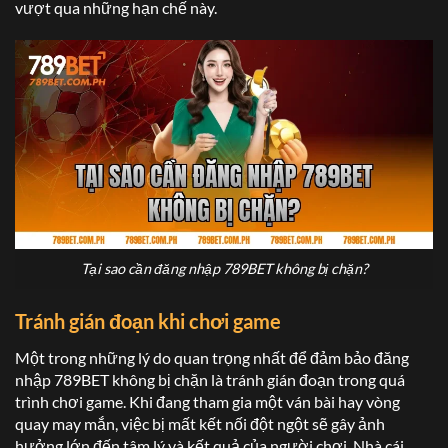
vượt qua những hạn chế này.
Tại sao cần đăng nhập 789BET không bị chặn?
Tránh gián đoạn khi chơi game
Một trong những lý do quan trọng nhất để đảm bảo đăng
nhập 789BET không bị chặn là tránh gián đoạn trong quá
trình chơi game. Khi đang tham gia một ván bài hay vòng
quay may mắn, việc bị mất kết nối đột ngột sẽ gây ảnh
hưởng lớn đến tâm lý và kết quả của người chơi. Nhà cái