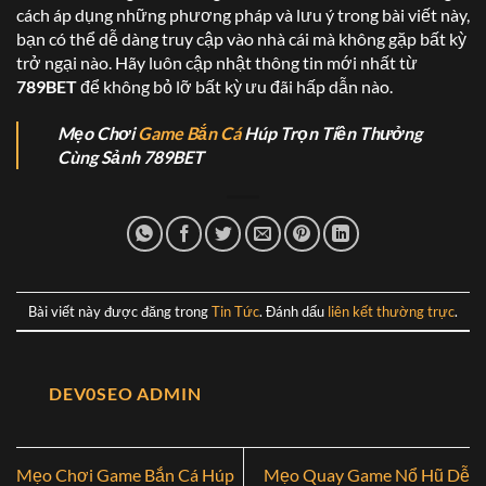
cách áp dụng những phương pháp và lưu ý trong bài viết này,
bạn có thể dễ dàng truy cập vào nhà cái mà không gặp bất kỳ
trở ngại nào. Hãy luôn cập nhật thông tin mới nhất từ
789BET
để không bỏ lỡ bất kỳ ưu đãi hấp dẫn nào.
Mẹo Chơi
Game Bắn Cá
Húp Trọn Tiền Thưởng
Cùng Sảnh 789BET
Bài viết này được đăng trong
Tin Tức
. Đánh dấu
liên kết thường trực
.
DEV0SEO ADMIN
Mẹo Chơi Game Bắn Cá Húp
Mẹo Quay Game Nổ Hũ Dễ