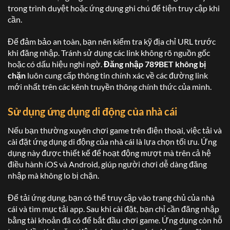
trong trình duyệt hoặc ứng dụng ghi chú để tiện truy cập khi
cần.
Để đảm bảo an toàn, bạn nên kiểm tra kỹ địa chỉ URL trước
khi đăng nhập. Tránh sử dụng các link không rõ nguồn gốc
hoặc có dấu hiệu nghi ngờ.
Đăng nhập 789BET không bị
chặn
luôn cung cấp thông tin chính xác về các đường link
mới nhất trên các kênh truyền thông chính thức của mình.
Sử dụng ứng dụng di động của nhà cái
Nếu bạn thường xuyên chơi game trên điện thoại, việc tải và
cài đặt ứng dụng di động của nhà cái là lựa chọn tối ưu. Ứng
dụng này được thiết kế để hoạt động mượt mà trên cả hệ
điều hành iOS và Android, giúp người chơi dễ dàng đăng
nhập mà không lo bị chặn.
Để tải ứng dụng, bạn có thể truy cập vào trang chủ của nhà
cái và tìm mục tải app. Sau khi cài đặt, bạn chỉ cần đăng nhập
bằng tài khoản đã có để bắt đầu chơi game. Ứng dụng còn hỗ