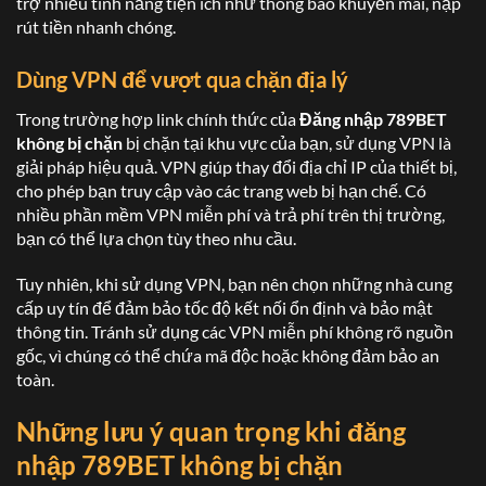
trợ nhiều tính năng tiện ích như thông báo khuyến mãi, nạp
rút tiền nhanh chóng.
Dùng VPN để vượt qua chặn địa lý
Trong trường hợp link chính thức của
Đăng nhập 789BET
không bị chặn
bị chặn tại khu vực của bạn, sử dụng VPN là
giải pháp hiệu quả. VPN giúp thay đổi địa chỉ IP của thiết bị,
cho phép bạn truy cập vào các trang web bị hạn chế. Có
nhiều phần mềm VPN miễn phí và trả phí trên thị trường,
bạn có thể lựa chọn tùy theo nhu cầu.
Tuy nhiên, khi sử dụng VPN, bạn nên chọn những nhà cung
cấp uy tín để đảm bảo tốc độ kết nối ổn định và bảo mật
thông tin. Tránh sử dụng các VPN miễn phí không rõ nguồn
gốc, vì chúng có thể chứa mã độc hoặc không đảm bảo an
toàn.
Những lưu ý quan trọng khi đăng
nhập 789BET không bị chặn