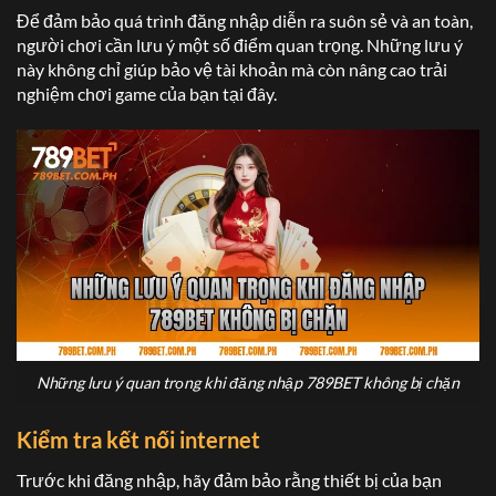
Để đảm bảo quá trình đăng nhập diễn ra suôn sẻ và an toàn,
người chơi cần lưu ý một số điểm quan trọng. Những lưu ý
này không chỉ giúp bảo vệ tài khoản mà còn nâng cao trải
nghiệm chơi game của bạn tại đây.
Những lưu ý quan trọng khi đăng nhập 789BET không bị chặn
Kiểm tra kết nối internet
Trước khi đăng nhập, hãy đảm bảo rằng thiết bị của bạn