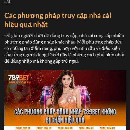
cái.
Các phương pháp truy cập nhà cái
hiệu quả nhất
Để giúp người chơi dễ dàng truy cập, nhà cái cung cấp nhiều
phương pháp đăng nhập khác nhau. Mỗi phương pháp đều
có những ưu điểm riêng, phù hợp với nhu cầu và điều kiện
của từng người dùng. Dưới đây là những cách phổ biến nhất
để đăng nhập mà không gặp trở ngại.