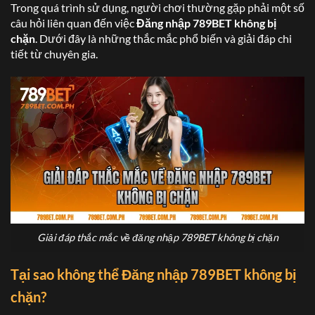
Trong quá trình sử dụng, người chơi thường gặp phải một số
câu hỏi liên quan đến việc
Đăng nhập 789BET không bị
chặn
. Dưới đây là những thắc mắc phổ biến và giải đáp chi
tiết từ chuyên gia.
Giải đáp thắc mắc về đăng nhập 789BET không bị chặn
Tại sao không thể
Đăng nhập 789BET không bị
chặn
?