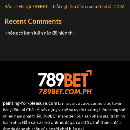
Bắn cá H5 tại 789BET – Trải nghiệm đỉnh cao mới nhất 2026
Recent Comments
Không có bình luận nào để hiển thị.
painting-for-pleasure.com
là nhà cái cá cược casino trực tuyến
hàng đầu tại Châu Á, xây dựng vị thế và uy tín thương hiệu trong suốt
nhiều năm phát triển.
789BET
mang đến 50+ sản phẩm giải trí thịnh
Bắn cá
casino online
cá cược thể thao
hành như:
,
, đá gà,
,... đáp
ứng đa dạng nhu cầu của người chơi hiện đại.