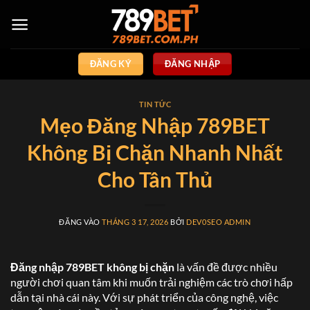
Bỏ
qua
nội
dung
ĐĂNG KÝ
ĐĂNG NHẬP
TIN TỨC
Mẹo Đăng Nhập 789BET
Không Bị Chặn Nhanh Nhất
Cho Tân Thủ
ĐĂNG VÀO
THÁNG 3 17, 2026
BỞI
DEV0SEO ADMIN
Đăng nhập 789BET không bị chặn
là vấn đề được nhiều
người chơi quan tâm khi muốn trải nghiệm các trò chơi hấp
dẫn tại nhà cái này. Với sự phát triển của công nghệ, việc