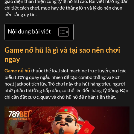
giao diện thân thiện cùng tỷ lệ nổ hũ cao. Bài viết hướng dẫn
chi tiết cách chơi, mẹo hay để thắng lớn và lý do nên chọn
nền tảng uy tín.
Nội dung bài viết
Game nổ hũ là gì và tại sao nên chơi
ngay
Game nổ hũ
thuộc thể loại slot machine trực tuyến, nơi các
biểu tượng quay ngẫu nhiên để tạo combo thắng và kích
hoạt jackpot tích lũy. Trò chơi này thu hút hàng triệu người
nhờ phần thưởng hấp dẫn, có thể lên đến hàng tỷ đồng. Bạn
chỉ cần đặt cược, quay và chờ hũ nổ để nhận tiền thật.