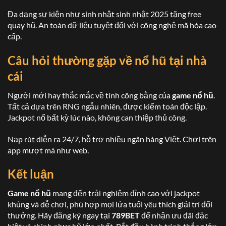
Đa dạng sự kiện như sinh nhật sinh nhật 2025 tặng free
quay hũ. An toàn dữ liệu tuyệt đối với công nghệ mã hóa cao
cấp.
Câu hỏi thường gặp về nổ hũ tại nhà
cái
Người mới hay thắc mắc về tính công bằng của
game nổ hũ
.
Tất cả dựa trên RNG ngẫu nhiên, được kiểm toán độc lập.
Jackpot nổ bất kỳ lúc nào, không can thiệp thủ công.
Nạp rút diễn ra 24/7, hỗ trợ nhiều ngân hàng Việt. Chơi trên
app mượt mà như web.
Kết luận
Game nổ hũ
mang đến trải nghiệm đỉnh cao với jackpot
khủng và dễ chơi, phù hợp mọi lứa tuổi yêu thích giải trí đổi
thưởng. Hãy đăng ký ngay tại
789BET
để nhận ưu đãi đặc