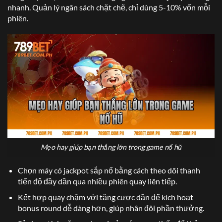
nhanh. Quản lý ngân sách chặt chẽ, chỉ dùng 5-10% vốn mỗi
phiên.
Mẹo hay giúp bạn thắng lớn trong game nổ hũ
Chọn máy có jackpot sắp nổ bằng cách theo dõi thanh
tiến độ đầy dần qua nhiều phiên quay liên tiếp.
Kết hợp quay chậm với tăng cược dần để kích hoạt
bonus round dễ dàng hơn, giúp nhân đôi phần thưởng.