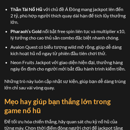
Thần Tài Nổ Hũ
với chủ đề Á Đông mang jackpot lên đến
2 tỷ, phù hợp người thích quay dài hạn để tích lũy thưởng
lớn.
Pharaoh’s Gold
nổi bật free spin liên tục và multiplier x10,
lý tưởng cho cao thủ săn combo đặc biệt nhanh chóng.
Avalon Quest có biểu tượng wild mở rộng, giúp dễ dàng
kích hoạt hũ nổ ngay từ phiên đầu tiên chơi thử.
Neon Fruits Jackpot với giao diện hiện đại, thưởng hàng
ngày ổn định cho người mới bắt đầu hành trình kiếm tiền.
Những trò này luôn cập nhật sự kiện, giúp bạn dễ dàng trúng
lớn chỉ sau vài vòng quay.
Mẹo hay giúp bạn thắng lớn trong
game nổ hũ
Để tối ưu hóa chiến thắng, hãy quan sát chu kỳ nổ hũ của
từng máy. Chọn thời điểm đông người chơi để jackpot tăng