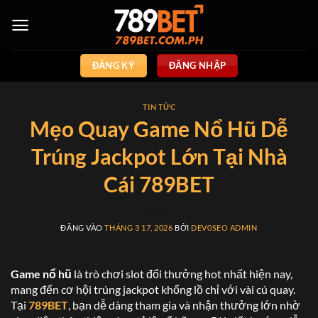
Bỏ
qua
nội
dung
ĐĂNG KÝ
ĐĂNG NHẬP
TIN TỨC
Mẹo Quay Game Nổ Hũ Dễ
Trúng Jackpot Lớn Tại Nhà
Cái 789BET
ĐĂNG VÀO
THÁNG 3 17, 2026
BỞI
DEV0SEO ADMIN
Game nổ hũ
là trò chơi slot đổi thưởng hot nhất hiện nay,
mang đến cơ hội trúng jackpot khổng lồ chỉ với vài cú quay.
Tại
789BET
, bạn dễ dàng tham gia và nhận thưởng lớn nhờ