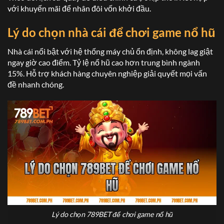
với khuyến mãi để nhân đôi vốn khởi đầu.
Lý do chọn nhà cái để chơi game nổ hũ
Nhà cái nổi bật với hệ thống máy chủ ổn định, không lag giật
ngay giờ cao điểm. Tỷ lệ nổ hũ cao hơn trung bình ngành
15%. Hỗ trợ khách hàng chuyên nghiệp giải quyết mọi vấn
đề nhanh chóng.
Lý do chọn 789BET để chơi game nổ hũ