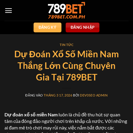
Bỏ
qua
nội
dung
ĐĂNG KÝ
ĐĂNG NHẬP
TIN TỨC
Dự Đoán Xổ Số Miền Nam
Thắng Lớn Cùng Chuyên
Gia Tại 789BET
ĐĂNG VÀO
THÁNG 3 17, 2026
BỞI
DEV0SEO ADMIN
Dự đoán xổ số miền Nam
luôn là chủ đề thu hút sự quan
tâm của đông đảo người chơi trên khắp cả nước. Với những
ai đam mê trò chơi may rủi này, việc nắm bắt được các