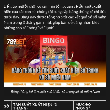
Để giúp người chơi có cái nhìn tổng quan về tần suất xuất
hiện của các con số, chúng tôi cung cấp bảng thống kê chi tiết
dưới đây. Bảng này được tổng hợp từ các kết quả xổ số miền
Nam trong 3 tháng gần nhất, giúp bạn dễ dàng nhận biết
những con số “nóng” và “lạnh”.
Bảng thống kê tần suất xuất hiện số trong xổ số miền Nam
TẦN SUẤT XUẤT HIỆN (3
MỨC ĐỘ
SỐ
THÁNG)
“NÓNG”