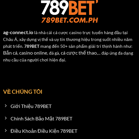
ag-connect.io
là nhà cái cá cược casino trực tuyến hàng đầu tại
Châu Á, xây dựng vị thế và uy tín thương hiệu trong suốt nhiều năm
phát triển.
789BET
mang đến 50+ sản phẩm giải trí thịnh hành như:
Bắn cá
casino online
cá cược thể thao
,
, đá gà,
,... đáp ứng đa dạng
nhu cầu của người chơi hiện đại.
VỀ CHÚNG TÔI
Giới Thiệu 789BET
Chính Sách Bảo Mật 789BET
Điều Khoản Điều Kiện 789BET