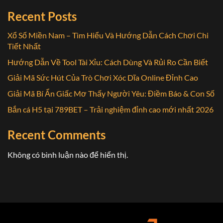
Recent Posts
Xổ Số Miền Nam – Tìm Hiểu Và Hướng Dẫn Cách Chơi Chi
Tiết Nhất
Hướng Dẫn Về Tool Tài Xỉu: Cách Dùng Và Rủi Ro Cần Biết
Giải Mã Sức Hút Của Trò Chơi Xóc Dĩa Online Đỉnh Cao
Giải Mã Bí Ẩn Giấc Mơ Thấy Người Yêu: Điềm Báo & Con Số
Bắn cá H5 tại 789BET – Trải nghiệm đỉnh cao mới nhất 2026
Recent Comments
Không có bình luận nào để hiển thị.