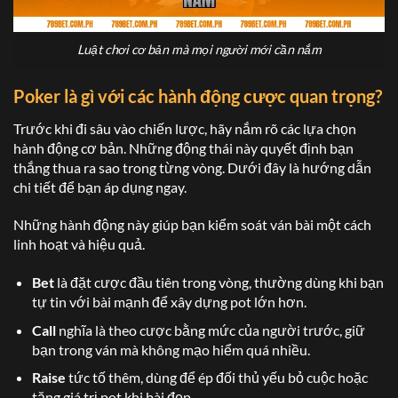
Luật chơi cơ bản mà mọi người mới cần nắm
Poker là gì
với các hành động cược quan trọng?
Trước khi đi sâu vào chiến lược, hãy nắm rõ các lựa chọn
hành động cơ bản. Những động thái này quyết định bạn
thắng thua ra sao trong từng vòng. Dưới đây là hướng dẫn
chi tiết để bạn áp dụng ngay.
Những hành động này giúp bạn kiểm soát ván bài một cách
linh hoạt và hiệu quả.
Bet
là đặt cược đầu tiên trong vòng, thường dùng khi bạn
tự tin với bài mạnh để xây dựng pot lớn hơn.
Call
nghĩa là theo cược bằng mức của người trước, giữ
bạn trong ván mà không mạo hiểm quá nhiều.
Raise
tức tố thêm, dùng để ép đối thủ yếu bỏ cuộc hoặc
tăng giá trị pot khi bài đẹp.