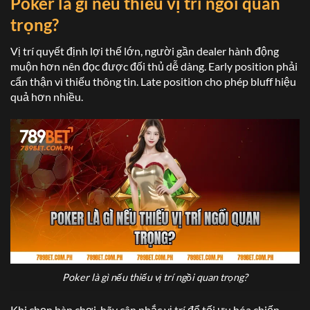
Poker là gì
nếu thiếu vị trí ngồi quan
trọng?
Vị trí quyết định lợi thế lớn, người gần dealer hành động
muộn hơn nên đọc được đối thủ dễ dàng. Early position phải
cẩn thận vì thiếu thông tin. Late position cho phép bluff hiệu
quả hơn nhiều.
Poker là gì nếu thiếu vị trí ngồi quan trọng?
Khi chọn bàn chơi, hãy cân nhắc vị trí để tối ưu hóa chiến