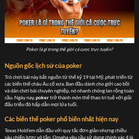
Poker là gì trong thế giới cá cược trực tuyến?
Nguồn gốc lịch sử của
poker
Trò chơi bài này bắt nguồn từ thế kỷ 19 tại Mỹ, phát triển từ
các biến thể châu Âu cổ xưa. Ban đầu dành cho giới cao bồi
và dân chơi bài chuyên nghiệp, nó nhanh chóng lan rộng toàn
cầu. Ngày nay,
poker
trở thành môn thể thao trí tuệ với giải
đấu triệu đô hấp dẫn mọi lứa tuổi.
Các biến thể
poker
phổ biến nhất hiện nay
Texas Hold’em dẫn đầu với quy tắc đơn giản nhưng chiều
sâu chiến lược vô tận. Omaha yêu cầu sử dụng chính xác 4 lá