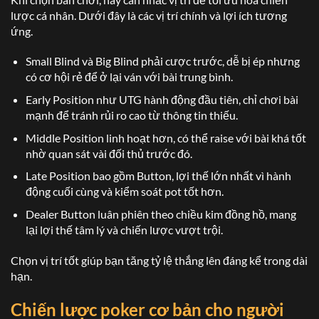
lược cá nhân. Dưới đây là các vị trí chính và lợi ích tương
ứng.
Small Blind và Big Blind phải cược trước, dễ bị ép nhưng
có cơ hội rẻ để ở lại ván với bài trung bình.
Early Position như UTG hành động đầu tiên, chỉ chơi bài
mạnh để tránh rủi ro cao từ thông tin thiếu.
Middle Position linh hoạt hơn, có thể raise với bài khá tốt
nhờ quan sát vài đối thủ trước đó.
Late Position bao gồm Button, lợi thế lớn nhất vì hành
động cuối cùng và kiểm soát pot tốt hơn.
Dealer Button luân phiên theo chiều kim đồng hồ, mang
lại lợi thế tâm lý và chiến lược vượt trội.
Chọn vị trí tốt giúp bạn tăng tỷ lệ thắng lên đáng kể trong dài
hạn.
Chiến lược
poker
cơ bản cho người