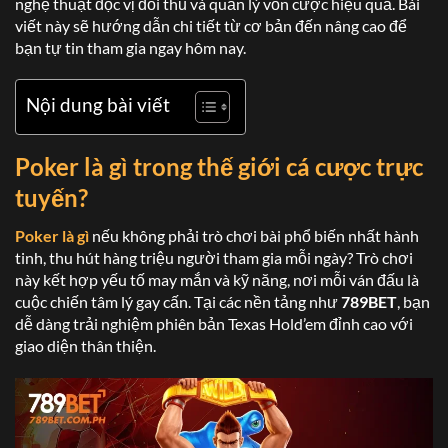
nghệ thuật đọc vị đối thủ và quản lý vốn cược hiệu quả. Bài
viết này sẽ hướng dẫn chi tiết từ cơ bản đến nâng cao để
bạn tự tin tham gia ngay hôm nay.
Nội dung bài viết
Poker là gì
trong thế giới cá cược trực
tuyến?
Poker là gì
nếu không phải trò chơi bài phổ biến nhất hành
tinh, thu hút hàng triệu người tham gia mỗi ngày? Trò chơi
này kết hợp yếu tố may mắn và kỹ năng, nơi mỗi ván đấu là
cuộc chiến tâm lý gay cấn. Tại các nền tảng như
789BET
, bạn
dễ dàng trải nghiệm phiên bản Texas Hold’em đỉnh cao với
giao diện thân thiện.