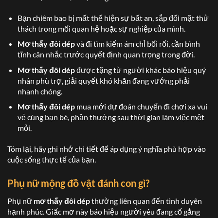
Bạn chiêm bao bị mất thể hiện sự bất an, sắp đối mặt thử
thách trong mối quan hệ hoặc sự nghiệp của mình.
Mơ thấy đôi dép
và đi tìm kiếm ám chỉ bối rối, cần bình
tĩnh cân nhắc trước quyết định quan trọng trong đời.
Mơ thấy đôi dép
được tặng từ người khác báo hiệu quý
nhân phù trợ, giải quyết khó khăn đang vướng phải
nhanh chóng.
Mơ thấy đôi dép
mua mới dự đoán chuyến đi chơi xa vui
vẻ cùng bạn bè, phần thưởng sau thời gian làm việc mệt
mỏi.
Tóm lại, hãy ghi nhớ chi tiết để áp dụng ý nghĩa phù hợp vào
cuộc sống thực tế của bạn.
Phụ nữ mộng đồ vật đánh con gì?
Phụ nữ
mơ thấy đôi dép
thường liên quan đến tình duyên
hạnh phúc. Giấc mơ này báo hiệu người yêu đang cố gắng