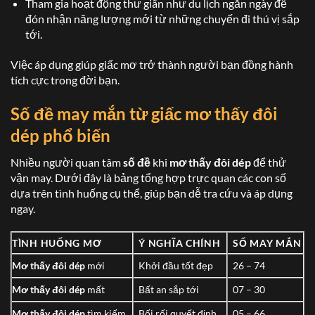
Tham gia hoạt động thư giãn như du lịch ngắn ngày để
đón nhận năng lượng mới từ những chuyến đi thú vị sắp
tới.
Việc áp dụng giúp giấc mơ trở thành người bạn đồng hành
tích cực trong đời bạn.
Số đề may mắn
từ giấc
mơ thấy đôi
dép
phổ biến
Nhiều người quan tâm
số đề
khi
mơ thấy đôi dép
để thử
vận may. Dưới đây là bảng tổng hợp trực quan các con số
dựa trên tình huống cụ thể, giúp bạn dễ tra cứu và áp dụng
ngay.
TÌNH HUỐNG MƠ
Ý NGHĨA CHÍNH
SỐ MAY MẮN
Mơ thấy đôi dép
mới
Khởi đầu tốt đẹp
26 – 74
Mơ thấy đôi dép
mất
Bất an sắp tới
07 – 30
Mơ thấy đôi dép
tìm kiếm
Bối rối quyết định
05 – 66