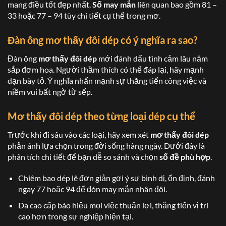
mang điều tốt đẹp nhất.
Số may mắn
liên quan bao gồm 81 –
33 hoặc 77 – 94 tùy chi tiết cụ thể trong mơ.
Đàn ông
mơ thấy đôi dép
có ý nghĩa ra sao?
Đàn ông
mơ thấy đôi dép
mới đánh dấu tình cảm lâu năm
sắp đơm hoa. Người thầm thích có thể đáp lại, hãy mạnh
dạn bày tỏ. Ý nghĩa nhấn mạnh sự thăng tiến công việc và
niềm vui bất ngờ từ sếp.
Mơ thấy đôi dép
theo từng loại dép cụ thể
Trước khi đi sâu vào các loại, hãy xem xét
mơ thấy đôi dép
phản ánh lựa chọn trong đời sống hàng ngày. Dưới đây là
phân tích chi tiết để bạn dễ so sánh và chọn
số đề phù hợp
.
Chiêm bao dép lê đơn giản gợi ý sự bình dị, ổn định, đánh
ngay 77 hoặc 94 để đón may mắn nhân đôi.
Da cao cấp báo hiệu mọi việc thuận lợi, thăng tiến vị trí
cao hơn trong sự nghiệp hiện tại.