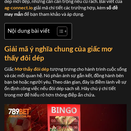
dép mới đẹp, nhưng cần cẩn trọng nếu cũ rách. Bài viết của
ag-connect.io
giải mã chi tiết các trường hợp, kèm
số đề
may mắn
để bạn tham khảo và áp dụng.
Nội dung bài viết
Giải mã ý nghĩa chung của giấc
mơ
thấy đôi dép
Giấc
Mơ thấy đôi dép
tượng trưng cho hành trình cuộc sống
và các mối quan hệ. Nó phản ánh sự gắn kết, đồng hành bên
bạn bè hoặc người yêu. Theo dân gian, đây là điềm lành về sự
ổn định công việc nếu đôi dép sạch sẽ. Hãy chú ý chi tiết
trong mơ để hiểu rõ hơn thông điệp ẩn chứa.