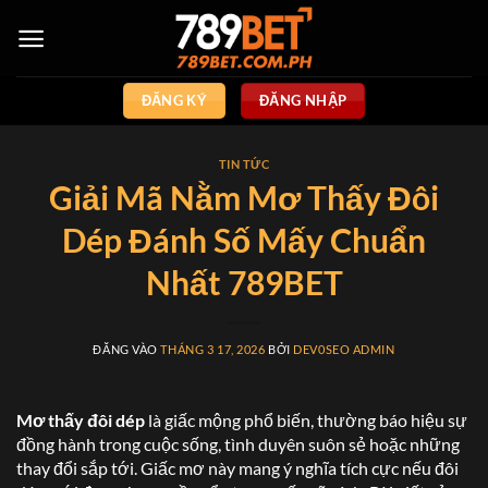
Bỏ
qua
nội
dung
ĐĂNG KÝ
ĐĂNG NHẬP
TIN TỨC
Giải Mã Nằm Mơ Thấy Đôi
Dép Đánh Số Mấy Chuẩn
Nhất 789BET
ĐĂNG VÀO
THÁNG 3 17, 2026
BỞI
DEV0SEO ADMIN
Mơ thấy đôi dép
là giấc mộng phổ biến, thường báo hiệu sự
đồng hành trong cuộc sống, tình duyên suôn sẻ hoặc những
thay đổi sắp tới. Giấc mơ này mang ý nghĩa tích cực nếu đôi