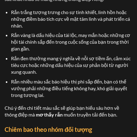
Rắn trắng tượng trưng cho sự tinh khiết, linh hồn hoặc
những điềm báo tích cực về mặt tâm linh và phát triển cá
nhân.
Rắn vàng là dấu hiệu của tài lộc, may mắn hoặc những cơ
hội tài chính sắp đến trong cuộc sống của bạn trong thời
gian gần.
Rắn đen thường mang ý nghĩa về nỗi sợ tiềm ẩn, cảm xúc
tiêu cực hoặc những dấu hiệu của sự phản bội từ người
xung quanh.
Rắn nhiều màu sắc báo hiệu thị phi sắp đến, bạn có thể
vướng phải những điều tiếng không hay, khó giải quyết
trong tương lai.
Chú ý đến chi tiết màu sắc sẽ giúp bạn hiểu sâu hơn về
thông điệp mà
mơ thấy rắn
muốn truyền tải đến bạn.
Chiêm bao
theo nhóm đối tượng