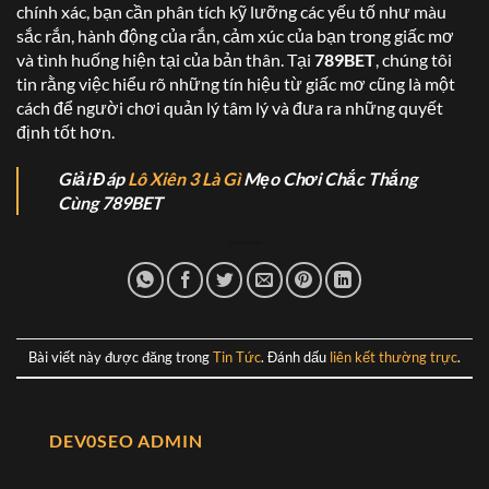
chính xác, bạn cần phân tích kỹ lưỡng các yếu tố như màu
sắc rắn, hành động của rắn, cảm xúc của bạn trong giấc mơ
và tình huống hiện tại của bản thân. Tại
789BET
, chúng tôi
tin rằng việc hiểu rõ những tín hiệu từ giấc mơ cũng là một
cách để người chơi quản lý tâm lý và đưa ra những quyết
định tốt hơn.
Giải Đáp
Lô Xiên 3 Là Gì
Mẹo Chơi Chắc Thắng
Cùng 789BET
Bài viết này được đăng trong
Tin Tức
. Đánh dấu
liên kết thường trực
.
DEV0SEO ADMIN