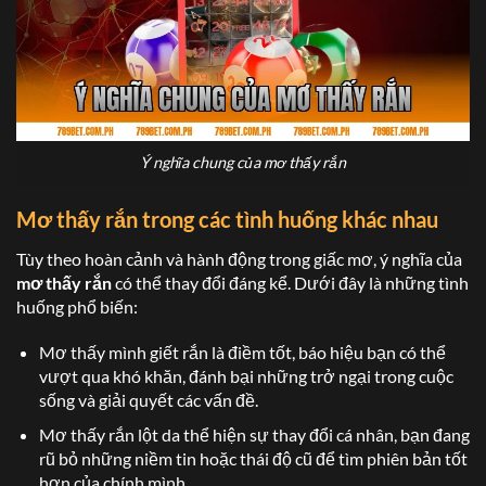
Ý nghĩa chung của mơ thấy rắn
Mơ thấy rắn
trong các tình huống khác nhau
Tùy theo hoàn cảnh và hành động trong giấc mơ, ý nghĩa của
mơ thấy rắn
có thể thay đổi đáng kể. Dưới đây là những tình
huống phổ biến:
Mơ thấy mình giết rắn là điềm tốt, báo hiệu bạn có thể
vượt qua khó khăn, đánh bại những trở ngại trong cuộc
sống và giải quyết các vấn đề.
Mơ thấy rắn lột da thể hiện sự thay đổi cá nhân, bạn đang
rũ bỏ những niềm tin hoặc thái độ cũ để tìm phiên bản tốt
hơn của chính mình.