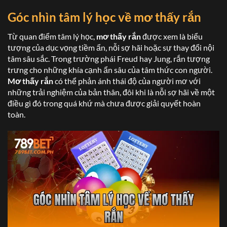
Góc nhìn tâm lý học về
mơ thấy rắn
Từ quan điểm tâm lý học,
mơ thấy rắn
được xem là biểu
tượng của dục vọng tiềm ẩn, nỗi sợ hãi hoặc sự thay đổi nội
tâm sâu sắc. Trong trường phái Freud hay Jung, rắn tượng
trưng cho những khía cạnh ẩn sâu của tâm thức con người.
Mơ thấy rắn
có thể phản ánh thái độ của người mơ với
những trải nghiệm của bản thân, đôi khi là nỗi sợ hãi về một
điều gì đó trong quá khứ mà chưa được giải quyết hoàn
toàn.