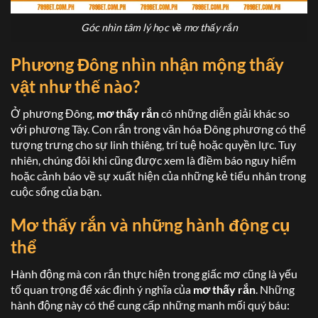
Góc nhìn tâm lý học về mơ thấy rắn
Phương Đông nhìn nhận mộng thấy
vật như thế nào?
Ở phương Đông,
mơ thấy rắn
có những diễn giải khác so
với phương Tây. Con rắn trong văn hóa Đông phương có thể
tượng trưng cho sự linh thiêng, trí tuệ hoặc quyền lực. Tuy
nhiên, chúng đôi khi cũng được xem là điềm báo nguy hiểm
hoặc cảnh báo về sự xuất hiện của những kẻ tiểu nhân trong
cuộc sống của bạn.
Mơ thấy rắn và những hành động cụ
thể
Hành động mà con rắn thực hiện trong giấc mơ cũng là yếu
tố quan trọng để xác định ý nghĩa của
mơ thấy rắn
. Những
hành động này có thể cung cấp những manh mối quý báu: