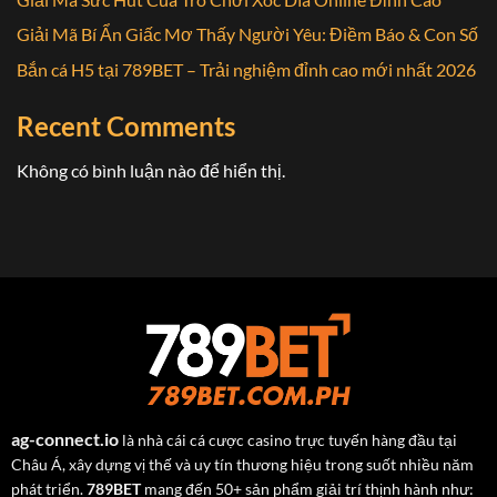
Giải Mã Bí Ẩn Giấc Mơ Thấy Người Yêu: Điềm Báo & Con Số
Bắn cá H5 tại 789BET – Trải nghiệm đỉnh cao mới nhất 2026
Recent Comments
Không có bình luận nào để hiển thị.
ag-connect.io
là nhà cái cá cược casino trực tuyến hàng đầu tại
Châu Á, xây dựng vị thế và uy tín thương hiệu trong suốt nhiều năm
phát triển.
789BET
mang đến 50+ sản phẩm giải trí thịnh hành như: